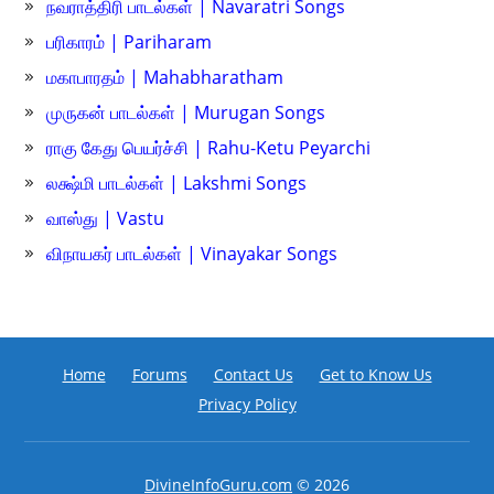
நவராத்திரி பாடல்கள் | Navaratri Songs
பரிகாரம் | Pariharam
மகாபாரதம் | Mahabharatham
முருகன் பாடல்கள் | Murugan Songs
ராகு கேது பெயர்ச்சி | Rahu-Ketu Peyarchi
லக்ஷ்மி பாடல்கள் | Lakshmi Songs
வாஸ்து | Vastu
விநாயகர் பாடல்கள் | Vinayakar Songs
Home
Forums
Contact Us
Get to Know Us
Privacy Policy
DivineInfoGuru.com
© 2026