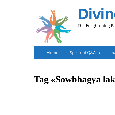
Divi
The Enlightening P
Home
Spiritual Q&A
க
Tag «Sowbhagya laks