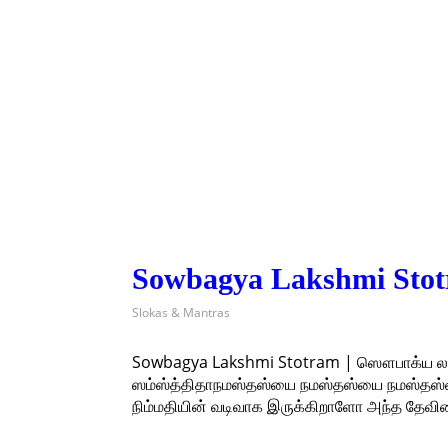
Sowbagya Lakshmi Stot
Slokas & Mantras
Sowbagya Lakshmi Stotram | ஸௌபாக்ய லட்ச
ஸம்ஸ்த்திதாநமஸ்தஸ்யை நமஸ்தஸ்யை நமஸ்தஸ்யை 
நிம்மதியின் வடிவாக இருக்கிறாளோ அந்த தேவ