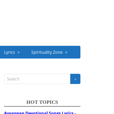
Lyrics
Spirituality Zone
HOT TOPICS
Ayyappan Devotional Songs Lyrics -