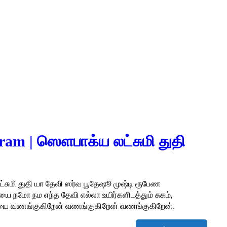
ram | ஸௌபாக்ய லட்சுமி துதி
ுமி துதி யா தேவி ஸர்வ பூதேஷூ முஷ்டி ரூபேண
நமோ நம எந்த தேவி எல்லா உயிர்களிடத்தும் சுகம்,
ியை வணங்குகிறேன் வணங்குகிறேன் வணங்குகிறேன்.