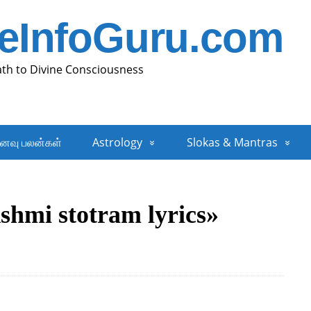
neInfoGuru.com
ath to Divine Consciousness
னவு பலன்கள்
Astrology
Slokas & Mantras
hmi stotram lyrics»