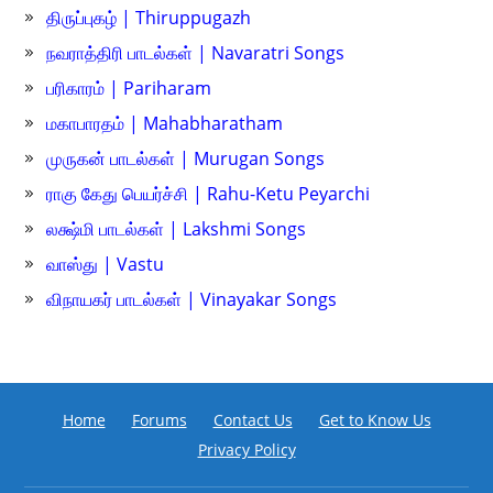
திருப்புகழ் | Thiruppugazh
நவராத்திரி பாடல்கள் | Navaratri Songs
பரிகாரம் | Pariharam
மகாபாரதம் | Mahabharatham
முருகன் பாடல்கள் | Murugan Songs
ராகு கேது பெயர்ச்சி | Rahu-Ketu Peyarchi
லக்ஷ்மி பாடல்கள் | Lakshmi Songs
வாஸ்து | Vastu
விநாயகர் பாடல்கள் | Vinayakar Songs
Home
Forums
Contact Us
Get to Know Us
Privacy Policy