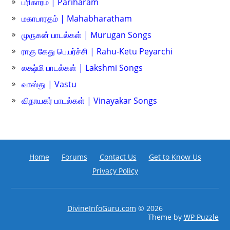
பரிகாரம் | Pariharam
மகாபாரதம் | Mahabharatham
முருகன் பாடல்கள் | Murugan Songs
ராகு கேது பெயர்ச்சி | Rahu-Ketu Peyarchi
லக்ஷ்மி பாடல்கள் | Lakshmi Songs
வாஸ்து | Vastu
விநாயகர் பாடல்கள் | Vinayakar Songs
Home
Forums
Contact Us
Get to Know Us
Privacy Policy
DivineInfoGuru.com
© 2026
Theme by
WP Puzzle