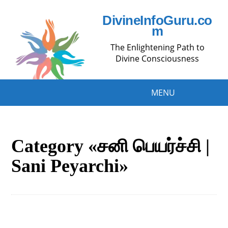
DivineInfoGuru.co
m
The Enlightening Path to
Divine Consciousness
MENU
Category «சனி பெயர்ச்சி |
Sani Peyarchi»