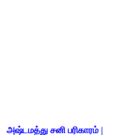
அஷ்டமத்து சனி பரிகாரம் |