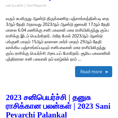
சனி பெயர்ச்சி | Sani Peyarchi
வரும் சுபகிருது ஆண்டு திருக்கணித பஞ்சாங்கத்தின்படி தை
3ஆம் தேதி அதாவது 2023ஆம் ஆண்டு ஜனவரி 17ஆம் தேதி
மாலை 6.04 மணிக்கு சனி பகவான் மகர ராசியிலிருந்து கும்ப
ராசிக்கு இடம் பெயர்கிறார். அதே போல் 2023ஆம் ஆண்டு
பங்குனி மாதம் 15ஆம் நாளான மார்ச் மாதம் 29ஆம் தேதி
வாக்கிய பஞ்சாங்கப்படியும் சனிபகவான் மகர ராசியிலிருந்து
கும்ப ராசிக்கு பெயர்ச்சி அடையப் போகிறார். சூரிய பகவானின்
புத்திரரான சனி பகவான் நம் வாழ்வில் நாம் …
Read more
2023 சனிபெயர்ச்சி | தனுசு
ராசிக்கான பலன்கள் | 2023 Sani
Peyarchi Palankal