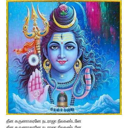
தீன கருணாகரனே நடராஜா நீலகண்டனே
தீன கருணாகரனே நடராஜா நீலகண்டனே