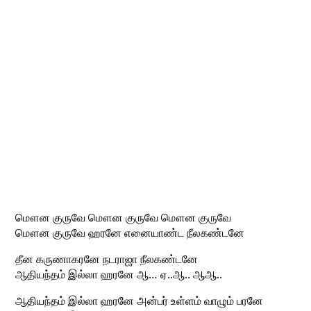
மௌன குருவே மௌன குருவே மௌன குருவே
மௌன குருவே ஹரனே எனையாண்ட நீலகண்டனே
தீன கருணாகரனே நடராஜா நீலகண்டனே
ஆதியந்தம் இல்லா ஹரனே ஆ… ஏ..ஆ.. ஆஆ..
ஆதியந்தம் இல்லா ஹரனே அன்பர் உள்ளம் வாழும் பரனே