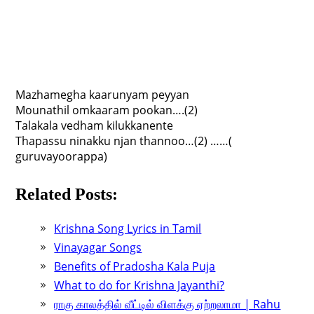
Mazhamegha kaarunyam peyyan
Mounathil omkaaram pookan….(2)
Talakala vedham kilukkanente
Thapassu ninakku njan thannoo…(2) ……(
guruvayoorappa)
Related Posts:
Krishna Song Lyrics in Tamil
Vinayagar Songs
Benefits of Pradosha Kala Puja
What to do for Krishna Jayanthi?
ராகு காலத்தில் வீட்டில் விளக்கு ஏற்றலாமா | Rahu