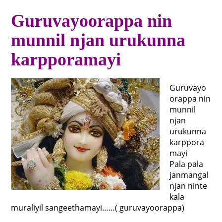
Guruvayoorappa nin
munnil njan urukunna
karpporamayi
Guruvayo
orappa nin
munnil
njan
urukunna
karppora
mayi
Pala pala
janmangal
njan ninte
kala
muraliyil sangeethamayi……( guruvayoorappa)