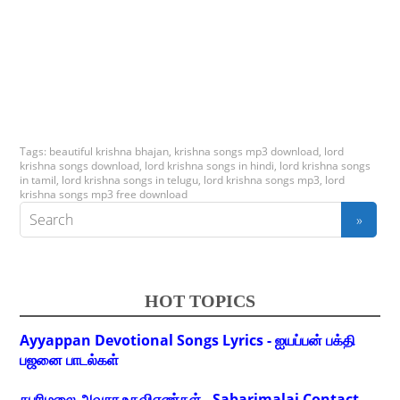
Tags:
beautiful krishna bhajan
,
krishna songs mp3 download
,
lord
krishna songs download
,
lord krishna songs in hindi
,
lord krishna songs
in tamil
,
lord krishna songs in telugu
,
lord krishna songs mp3
,
lord
krishna songs mp3 free download
HOT TOPICS
Ayyappan Devotional Songs Lyrics - ஐயப்பன் பக்தி
பஜனை பாடல்கள்
சபரிமலை அவசர உதவிஎண்கள் - Sabarimalai Contact