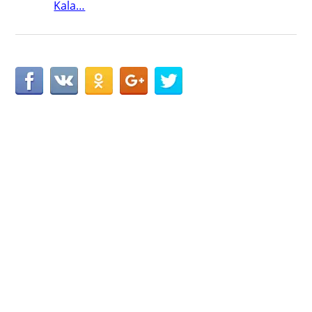
Kala…