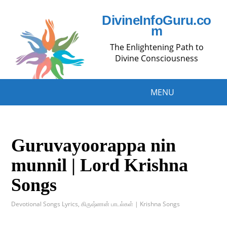
DivineInfoGuru.co
m
The Enlightening Path to
Divine Consciousness
MENU
Guruvayoorappa nin
munnil | Lord Krishna
Songs
Devotional Songs Lyrics
,
கிருஷ்ணன் பாடல்கள் | Krishna Songs