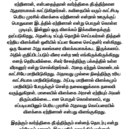
ஏற்றினான், என்பதைத்தான் கார்த்திகை தீபத்திற்கான
ஆதாராமாகக் காட்டுகிறார்கள். கவிதையில் வரும் காட்சிபடி
பெரிய முரசில் விளக்கை ஏற்றினான் என்றால் ஊருக்குப்
பொதுவான இடத்தில் ஏற்றினான் என்று பொருள் கொள்ள
முடியும், இன்னும் ஒரு விளக்கம் இக்கவிதைக்குத்
தரப்படுகிறது, அதன்படி உப்புத் தொழில் செய்பவர்கள் தித்தன்
ஏற்றிய விளக்கின் ஒளியில் உப்பள வேலை செய்தன்ர் என்கிறது.
ஒரு வேளை அது கலங்கரை விளக்கமாகக்கூட இருக்கலாம்.
அதில் குறிப்பிடப்படும் வீரை என்ற ஊர் எங்கிருக்கிருக்கிறது
எனத் தெரியவில்லை. சிலர் சேலத்திற்கு பக்கத்தில் உள்ள
வீரகனூர் என்று சொல்கிறார்கள். அதை ஏற்றுக் கொண்டால்
காட்சியே மாறிவிடுகிறது. அதாவது முல்லை நிலத்திற்கு உரிய
காட்சியாக மாறிவிடுகிறது. அப்படி மாறினால் விளக்கமும்
மாறிவிடும் போருக்குச் சென்ற தலைவனுக்காக தலைவி
வருந்துகிறாள். மாலையில் விளக்கை அரசன் ஏற்றியும் அவன்
திரும்பவில்லை… என பொருள் கொள்ளலாம், எது
எப்படியாயினும் பெரிய முரசில் அதாவது கொப்பரையில்
விளக்கை ஏற்றினான் என்பது விளங்குகிறது.
இதற்கும் கார்த்திகை தீபத்திற்கும் என்னத் தொடர்பு என்று