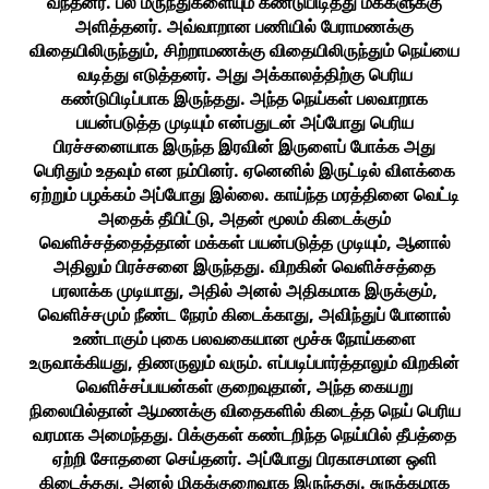
வந்தனர். பல மருந்துகளையும் கண்டுபிடித்து மக்களுக்கு
அளித்தனர். அவ்வாறான பணியில் பேராமணக்கு
விதையிலிருந்தும், சிற்றாமணக்கு விதையிலிருந்தும் நெய்யை
வடித்து எடுத்தனர். அது அக்காலத்திற்கு பெரிய
கண்டுபிடிப்பாக இருந்தது. அந்த நெய்கள் பலவாறாக
பயன்படுத்த முடியும் என்பதுடன் அப்போது பெரிய
பிரச்சனையாக இருந்த இரவின் இருளைப் போக்க அது
பெரிதும் உதவும் என நம்பினர். ஏனெனில் இருட்டில் விளக்கை
ஏற்றும் பழக்கம் அப்போது இல்லை. காய்ந்த மரத்தினை வெட்டி
அதைக் தீயிட்டு, அதன் மூலம் கிடைக்கும்
வெளிச்சத்தைத்தான் மக்கள் பயன்படுத்த முடியும், ஆனால்
அதிலும் பிரச்சனை இருந்தது. விறகின் வெளிச்சத்தை
பரலாக்க முடியாது, அதில் அனல் அதிகமாக இருக்கும்,
வெளிச்சமும் நீண்ட நேரம் கிடைக்காது, அவிந்துப் போனால்
உண்டாகும் புகை பலவகையான மூச்சு நோய்களை
உருவாக்கியது, திணருலும் வரும். எப்படிப்பார்த்தாலும் விறகின்
வெளிச்சப்பயன்கள் குறைவுதான், அந்த கையறு
நிலையில்தான் ஆமணக்கு விதைகளில் கிடைத்த நெய் பெரிய
வரமாக அமைந்தது. பிக்குகள் கண்டறிந்த நெய்யில் தீபத்தை
ஏற்றி சோதனை செய்தனர். அப்போது பிரகாசமான ஒளி
கிடைத்தது, அனல் மிகக்குறைவாக இருந்தது. சுருக்கமாக