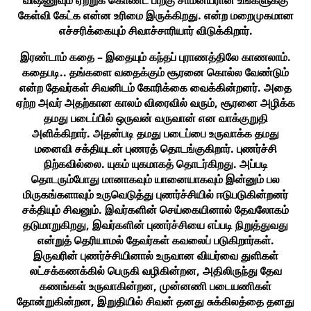
விஷ்ணுவும் ஏற்றுக் கொண்ட பிறகு சாமன்யரான உங்களுக்கு
கேள்வி கேட்க என்ன உரிமை இருக்கிறது. என்ற மறைமுகமான
எச்சரிக்கையும் சிவாச்சாரியார் விடுக்கிறார்.
இரண்டாம் கதை – இதையும் கந்தப் புராணத்திலே காணலாம்.
கதைபடி.. தங்களை வதைக்கும் சூரனை கொல்ல வேண்டும்
என்ற தேவர்கள் சிவனிடம் கோரிக்கை வைக்கின்றனர். அதை
ஏற்ற அவர் அதற்கான காலம் விரைவில் வரும், சூரனை அழிக்க
தமது படைப்பில் ஒருவன் வருவான் என வாக்குறுதி
அளிக்கிறார். அதன்படி தமது படைப்பை உருவாக்க தமது
மனைவி சக்தியுடன் புணரத் தொடங்குகிறார். புணர்ச்சி
நிற்கவில்லை. யுகம் யுகமாகத் தொடர்கிறது. அப்படி
தொடரும்போது மானாகவும் யானையாகவும் இன்னும் பல
மிருகங்களாவும் உருவெடுத்து புணர்ச்சியில் ஈடுபடுகின்றனர்
சக்தியும் சிவனும். இவர்களின் செய்கையினால் தேவலோகம்
தடுமாறுகிறது, இவர்களின் புணர்ச்சியை எப்படி நிறுத்துவது
என்றுத் தெரியாமல் தேவர்கள் கவலைப் படுகிறார்கள்.
இருவரின் புணர்ச்சியினால் உருவான வியர்வை துளிகள்
லட்சக்கணக்கில் பெருகி வழிகின்றன, அதிலிருந்து தேவ
கணங்கள் உருவாகின்றன, முன்னணி படையணிகள்
தோன்றுகின்றன, இறுதியில் சிவன் தனது சுக்கிலத்தை தனது