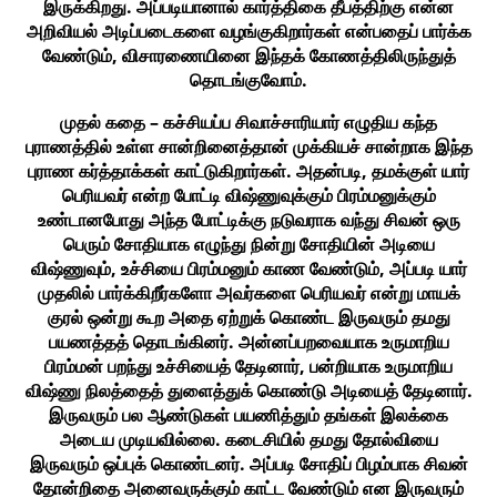
இருக்கிறது. அப்படியானால் கார்த்திகை தீபத்திற்கு என்ன
அறிவியல் அடிப்படைகளை வழங்குகிறார்கள் என்பதைப் பார்க்க
வேண்டும், விசாரணையினை இந்தக் கோணத்திலிருந்துத்
தொடங்குவோம்.
முதல் கதை – கச்சியப்ப சிவாச்சாரியார் எழுதிய கந்த
புராணத்தில் உள்ள சான்றினைத்தான் முக்கியச் சான்றாக இந்த
புராண கர்த்தாக்கள் காட்டுகிறார்கள். அதன்படி, தமக்குள் யார்
பெரியவர் என்ற போட்டி விஷ்ணுவுக்கும் பிரம்மனுக்கும்
உண்டானபோது அந்த போட்டிக்கு நடுவராக வந்து சிவன் ஒரு
பெரும் சோதியாக எழுந்து நின்று சோதியின் அடியை
விஷ்ணுவும், உச்சியை பிரம்மனும் காண வேண்டும், அப்படி யார்
முதலில் பார்க்கிறீர்களோ அவர்களை பெரியவர் என்று மாயக்
குரல் ஒன்று கூற அதை ஏற்றுக் கொண்ட இருவரும் தமது
பயணத்தத் தொடங்கினர். அன்னப்பறவையாக உருமாறிய
பிரம்மன் பறந்து உச்சியைத் தேடினார், பன்றியாக உருமாறிய
விஷ்ணு நிலத்தைத் துளைத்துக் கொண்டு அடியைத் தேடினார்.
இருவரும் பல ஆண்டுகள் பயணித்தும் தங்கள் இலக்கை
அடைய முடியவில்லை. கடைசியில் தமது தோல்வியை
இருவரும் ஒப்புக் கொண்டனர். அப்படி சோதிப் பிழம்பாக சிவன்
தோன்றிதை அனைவருக்கும் காட்ட வேண்டும் என இருவரும்