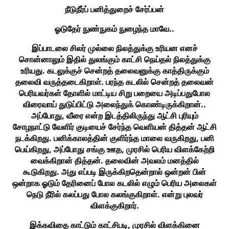
நீடுநீர்ப் பனித்துறைச் சேர்ப்பன்
ஓடுதேர் நுண்நுகம் நுழைந்த மாவே..
இப்பாடலை சிலர் முல்லை நிலத்துக்கு உரியன எனச்
சொன்னாலும் இதில் துலங்கும் காட்சி நெய்தல் நிலத்துக்கு
உரியது. கடலுக்குச் சென்றத் தலைவனுக்கு காத்திருக்கும்
தலைவி வருத்தடைகிறாள். பரந்த கடலில் சென்றத் தலைவன்
பெரியவர்கள் தோளில் மாட்டிய சிறு பறையை அடிப்பதுபோல
விரைவாய் துடுப்பிட்டு அலைந்துக் கொண்டிருக்கிறான்..
அப்போது, வீரை என்ற இடத்திலிருந்து ஆட்சி புரியும்
சோழநாட்டு வேளிர் குடியைச் சேர்ந்த வெளியன் தித்தன் ஆட்சி
நடக்கிறது. பனிக்காலத்தின் குளிர்ந்த மாலை வருகிறது, பனி
பெய்கிறது, அப்போது சங்கு ஊத, முரசில் பெரிய விளக்கேற்றி
வைக்கிறான் தித்தன். தலைவின் அவலம் மனத்தில்
கூடுகிறது. அது எப்படி இருக்கிறதென்றால் ஒன்றன் பின்
ஒன்றாக ஓடும் தேரினைப் போல கடலில் எழும் பெரிய அலைகள்
நெடு நீரில் கலப்பது போல கலங்குகிறாள். என்று புலவர்
விளக்குகிறார்.
இக்கவிதை காட்டும் காட்சிபடி, முரசில் விளக்கினை