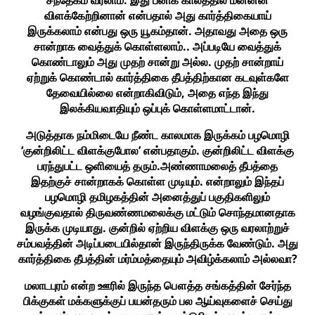
சந்தேகம் வரலாம். இது பனிக் காலத்தில் மன்னன்
விளக்கேற்றினான் என்பதால் அது கார்த்திகையாய்
இருக்கலாம் என்பது ஒரு யூகம்தான். அதாவது அதை ஒரு
சான்றாக வைத்துக் கொள்ளலாம்.. அப்படியே வைத்துக்
கொண்டாலும் அது முதற் சான்று அல்ல. முதற் சான்றாய்
ஏற்றுக் கொண்டால் கார்த்திகை தீபத்திற்கான கடவுள்களே
தேவையில்லை என்றாகிவிடும், அதை எந்த இந்து
இலக்கியவாதியும் ஒப்புக் கொள்ளமாட்டான்.
அடுத்தாக நம்மிடையே நீண்ட காலமாக இருக்கம் பழமொழி
‘குன்றிலிட்ட விளக்குபோல’ என்பதாகும். குன்றிலிட்ட விளக்கு
பரந்துபட்ட ஒளியைத் தரும்.அண்ணாமலைத் தீபத்தை
இதற்குச் சான்றாகக் கொள்ள முடியும். என்றாலும் இந்தப்
பழமொழி தமிழகத்தின் அனைத்துப் பகுதிகளிலும்
வழங்குவதால் திருவண்ணமலைக்கு மட்டும் சொந்தமானதாக
இருக்க முடியாது. குன்றில் ஏற்றிய விளக்கு ஒரு வரலாற்றுச்
சம்பவத்தின் அடிப்படையில்தான் இருந்திருக்க வேண்டும். அது
கார்த்திகை தீபத்தின் மர்ம்மத்தையும் அவிழ்க்கலாம் அல்லவா?
மலாடபுரம் என்ற ஊரில் இருந்த பௌத்த சங்கத்தின் சேர்ந்த
பிக்குகள் மக்களுக்குப் பயன்தரும் பல ஆய்வுகளைச் செய்து