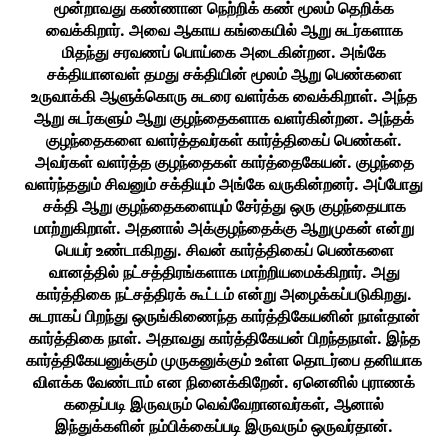
மூன்றாவது கண்ணான நெற்றிக் கண் மூலம் தெறிக்க
வைக்கிறார். அவை ஆகாய கங்கையில் ஆறு சுடர்களாக
மிதந்து சரவணப் பொய்கை அடைகின்றன. அங்கே
சக்தியானவள் தமது சக்தியின் மூலம் ஆறு பெண்களை
உருவாக்கி ஆளுக்கொரு சுடரை வளர்க்க வைக்கிறாள். அந்த
ஆறு சுடர்களும் ஆறு குழந்தைகளாக வளர்கின்றன. அந்தக்
குழந்தைகளை வளர்த்தவர்கள் கார்த்திகைப் பெண்கள்.
அவர்கள் வளர்த்த குழந்தைகள் கார்த்தைகேயன். குழந்தை
வளர்ந்ததும் சிவனும் சக்தியும் அங்கே வருகின்றனர். அப்போது
சக்தி ஆறு குழந்தைகளையும் சேர்த்து ஒரு குழந்தையாக
மாற்றுகிறாள். அதனால் அக்குழந்தைக்கு ஆறுமுகன் என்று
பெயர் உண்டாகிறது. சிவன் கார்த்திகைப் பெண்களை
வானத்தில் நட்சத்திரங்களாக மாற்றியமைக்கிறார். அது
கார்த்திகை நட்சத்திரக் கூட்டம் என்று அழைக்கப்படுகிறது.
சுடராகப் பிறந்து ஒருங்கிணைந்த கார்த்திகேயனின் நாள்தான்
கார்த்திகை நாள். அதாவது கார்த்திகேயன் பிறந்தநாள். இந்த
கார்த்திகேயனுக்கும் முருகனுக்கும் உள்ள தொடர்பை தனியாக
விளக்க வேண்டாம் என நினைக்கிறேன். ஏனெனில் புராணக்
கதைப்படி இருவரும் வெவ்வேறானவர்கள், ஆனால்
இந்துக்களின் நம்பிக்கைப்படி இருவரும் ஒருவர்தான்.