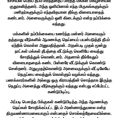
உச்சியில் பெரிய தீபம் எரிந்ததைப் பார்த்த மக்கள் மகிழ்ச்சியில்
குதூகலித்தனர். அந்த ஒளியினால் எந்த மிருகங்களுக்கும்
மனிதர்களுக்கும் எந்தவிதமான தீங்கு விளையாதைத்
கண்டனர். அனைவருக்கும் ஒளி கிடைக்கும் என்ற நம்பிக்கை
வந்தது.
மக்களின் நம்பிக்கையை உணர்ந்த மன்னர் அனைவரும்
தத்தமது வீடுகளில் ஆமணக்கு நெய்யைப் பயன்படுத்தி தீபம்
ஏற்றிக் கொள்ள அனுமதித்தான். அதன்படி முதல் மூன்று
நாட்கள் மக்கள் தீபத்தை வீட்டுக்கு வெளியே வைத்து
சோதித்துக் கொண்டனர். அதனால் தீங்கேதும்
விளையாததைக் கண்ட பின்னரே வீட்டுக்குள் கொண்டு
சென்றனர். அதுமுதற்கொண்டு அனைவருக்கும் வீட்டிலேயே
நெருப்பை வைத்துக் கொள்ளும் வழக்கம் வந்தது.
பணக்காரர்களின் அல்லது ஒரு கிராமத்தின் சொத்தாக இருந்த
நெறுப்பு அனைத்து வீடுகளுக்கும் வந்தது என்பது எப்பேர்பட்ட
கண்டுபிடிப்பு.
அப்படி பௌத்த பிக்குகள் கண்டுபிடித்த அந்த ஆமணக்கு
நெய்கள் சோதிக்கப்பட்ட இடம் அண்ணாந்துமலை என்ற
திருவண்ணாமலையாகும் என்பதைச் சொல்லத்தேவையில்லை.