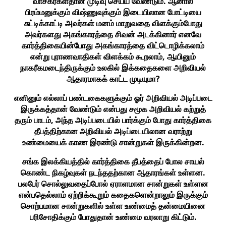
வாசகர்கள்தான் முடிவு செய்ய வேண்டும். ஆனால்
பிரம்மனுக்கும் விஷ்ணுவுக்கும் இடையிலான போட்டியை
சுட்டிக்காட்டி அவர்கள் மனம் மாறுவதை விளக்கும்போது
அவர்களது அகங்காரத்தை சிவன் அடக்கினார் எனவே
கார்த்திகையின்போது அகங்காரத்தை விட்டொழிக்கலாம்
என்று புராணவாதிகள் விளக்கம் கூறலாம், ஆயினும்
நாகரீகமடைந்திருக்கும் உலகில் இக்கதைகளை அறிவியல்
ஆதாரமாகக் காட்ட முடியுமா?
எனினும் எல்லாப் பண்டகைகளுக்கும் ஓர் அறிவியல் அடிப்படை
இருக்கத்தான் வேண்டும் என்பது சமூக அறிவியல் கற்றுத்
தரும் பாடம், அந்த அடிப்படையில் பார்க்கும் போது கார்த்திகை
தீபத்திற்கான அறிவியல் அடிப்டையிலான வராற்று
உண்மையைக் காண இரண்டு சான்றுகள் இருக்கின்றன.
சங்க இலக்கியத்தில் கார்த்திகை தீபத்தைப் போல சாயல்
கொண்ட நிகழ்வுகள் நடந்ததற்கான ஆதாரங்கள் உள்ளன.
பலபேர் சொல்லுவதைப்போல் ஏராளமான சான்றுகள் உள்ளன
என்பதெல்லாம் ஏற்றிக்கூறும் கதைகளென்றாலும் இருக்கும்
சொற்பமான சான்றுகளில் உள்ள உண்மைத் தன்மையினை
பரிசோதிக்கும் போதுதான் உண்மை வரலாறு கிட்டும்.