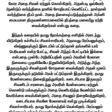
கோர அதை சிவன் ஏற்றுக் கொள்கிறார், அதன்படி ஒவ்வோர்
ஆண்டும் கார்த்திகை நாளில் சோதியாய் வெளிப்பட்ட நாள்தான்
கார்த்திகை தீபம் நாள். அதை நினைவுப்படுத்தத்தான் அக்னி
மையமான திருவண்ணாமலையில் தீபத்தை மலைமீது ஏற்றி
வைக்கிறார்கள் என்பது கதை.
இந்தக் கதையில் தமது நோக்கத்தை எளிதில் அடைந்து
விடுகிறார் கச்சியப்ப சிவாச்சாரியார், அதாவது பிரம்மனுக்கும்,
விஷ்ணுவுக்கும் இடையில் மட்டும்தான் தங்களில் யார்
பெரியவன் என்ற போட்டி, சிவன் அந்தப் போட்டியில் இல்லை
என்பதை முன்பே அறிவிப்பதின் மூலம் அவரின் மேலான
நிலையை முதலிலேயே நிறுவிவிடுகிறார், அடுத்து அந்த
இருவருக்கும் சிவன்தான் சோதனை வைக்கிறார் அதன் மூலம்
இருவருக்கும் நடுவில் அவர் மட்டும்தான் இருக்கிறார், தமது
மேண்மையை நிலைநிறுத்துகிறார். கடைசியாக இருவரும்
சிவனிடம் சரணடைந்து அவரின் மேன்மையை ஏற்றுக்
கொண்டு மக்களுக்கும் அதை வெளிபடுத்த வேண்டும் என
கோரிக்கை வைக்கின்றனர், அதை சிவனும் நிறைவேற்றுகிறார்,
கடைசியாக சிவனே மேலானவர் என்று முடிக்கிறார்
சிவாச்சாரியார். தமது நோக்கத்தில் வெல்கிறார். பிரம்மனும்