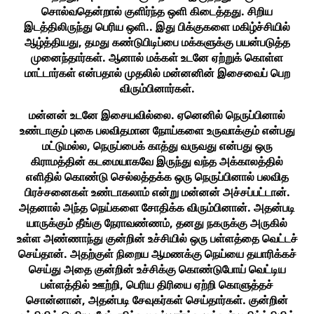
சொல்வதென்றால் குளிர்ந்த ஒளி கிடைத்தது. சிறிய
இடத்திலிருந்து பெரிய ஒளி.. இது பிக்குகளை மகிழ்ச்சியில்
ஆழ்த்தியது, தமது கண்டுபிடிப்பை மக்களுக்கு பயன்படுத்த
முனைந்தார்கள். ஆனால் மக்கள் உடனே ஏற்றுக் கொள்ள
மாட்டார்கள் என்பதால் முதலில் மன்னனின் இசைவைப் பெற
விரும்பினார்கள்.
மன்னன் உடனே இசையவில்லை. ஏனெனில் நெருப்பினால்
உண்டாகும் புகை பலவிதமான நோய்களை உருவாக்கும் என்பது
மட்டுமல்ல, நெருப்பைக் காத்து வருவது என்பது ஒரு
கிராமத்தின் கடமையாகவே இருந்து வந்த அக்காலத்தில்
எளிதில் கொண்டு செல்லத்தக்க ஒரு நெருப்பினால் பலவித
பிரச்சனைகள் உண்டாகலாம் என்று மன்னன் அச்சப்பட்டான்.
அதனால் அந்த நெய்களை சோதிக்க விரும்பினான். அதன்படி
யாருக்கும் தீங்கு நேராவண்ணம், தனது நகருக்கு அருகில்
உள்ள அண்ணாந்து குன்றின் உச்சியில் ஒரு பள்ளத்தை வெட்டச்
செய்தான். அதற்குள் நிறைய ஆமணக்கு நெய்யை தயாரிக்கச்
செய்து அதை குன்றின் உச்சிக்கு கொண்டுபோய் வெட்டிய
பள்ளத்தில் ஊற்றி, பெரிய திரியை ஏற்றி கொளுத்தச்
சொன்னான், அதன்படி சேவுகர்கள் செய்தார்கள். குன்றின்