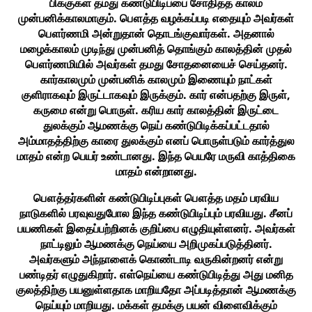
பிக்குகள் தமது கண்டுபிடிப்பை சோதித்த காலம்
முன்பனிக்காலமாகும். பௌத்த வழக்கப்படி எதையும் அவர்கள்
பௌர்ணமி அன்றுதான் தொடங்குவார்கள். அதனால்
மழைக்காலம் முடிந்து முன்பனித் தொங்கும் காலத்தின் முதல்
பௌர்ணமியில் அவர்கள் தமது சோதனையைச் செய்தனர்.
கார்காலமும் முன்பனிக் காலமும் இணையும் நாட்கள்
குளிராகவும் இருட்டாகவும் இருக்கும். கார் என்பதற்கு இருள்,
கருமை என்று பொருள். கரிய கார் காலத்தின் இருட்டை
துலக்கும் ஆமணக்கு நெய் கண்டுபிடிக்கப்பட்டதால்
அம்மாதத்திற்கு காரை துலக்கும் எனப் பொருள்படும் கார்த்துல
மாதம் என்ற பெயர் உண்டானது. இந்த பெயரே மருவி காத்திகை
மாதம் என்றானது.
பௌத்தர்களின் கண்டுபிடிப்புகள் பௌத்த மதம் பரவிய
நாடுகளில் பரவுவதுபோல இந்த கண்டுபிடிப்பும் பரவியது. சீனப்
பயணிகள் இதைப்பற்றினக் குறிப்பை எழுதியுள்ளனர். அவர்கள்
நாட்டிலும் ஆமணக்கு நெய்யை அறிமுகப்படுத்தினர்.
அவர்களும் அந்நாளைக் கொண்டாடி வருகின்றனர் என்று
பண்டிதர் எழுதுகிறார். எள்நெய்யை கண்டுபிடித்து அது மனித
குலத்திற்கு பயனுள்ளதாக மாறியதோ அப்படித்தான் ஆமணக்கு
நெய்யும் மாறியது. மக்கள் தமக்கு பயன் விளைவிக்கும்