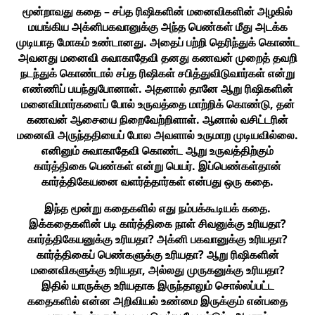
மூன்றாவது கதை – சப்த ரிஷிகளின் மனைவிகளின் அழகில்
மயங்கிய அக்னிபகவானுக்கு அந்த பெண்கள் மீது அடக்க
முடியாத மோகம் உண்டானது. அதைப் பற்றி தெரிந்துக் கொண்ட
அவனது மனைவி சுவாகாதேவி தனது கணவன் முறைத் தவறி
நடந்துக் கொண்டால் சப்த ரிஷிகள் சபித்துவிடுவார்கள் என்று
எண்ணிப் பயந்துபோனாள். அதனால் தானே ஆறு ரிஷிகளின்
மனைவிமார்களைப் போல் உருவத்தை மாற்றிக் கொண்டு, தன்
கணவன் ஆசையை நிறைவேற்றிளாள். ஆனால் வசிட்டரின்
மனைவி அருந்ததியைப் போல அவளால் உருமாற முடியவில்லை.
எனினும் சுவாகாதேவி கொண்ட ஆறு உருவத்திற்கும்
கார்த்திகை பெண்கள் என்று பெயர். இப்பெண்கள்தான்
கார்த்திகேயனை வளர்த்தார்கள் என்பது ஒரு கதை.
இந்த மூன்று கதைகளில் எது நம்பக்கூடியக் கதை.
இக்கதைகளின் படி கார்த்திகை நாள் சிவனுக்கு உரியதா?
கார்த்திகேயனுக்கு உரியதா? அக்னி பகவானுக்கு உரியதா?
கார்த்திகைப் பெண்களுக்கு உரியதா? ஆறு ரிஷிகளின்
மனைவிகளுக்கு உரியதா, அல்லது முருகனுக்கு உரியதா?
இதில் யாருக்கு உரியதாக இருந்தாலும் சொல்லப்பட்ட
கதைகளில் என்ன அறிவியல் உண்மை இருக்கும் என்பதை