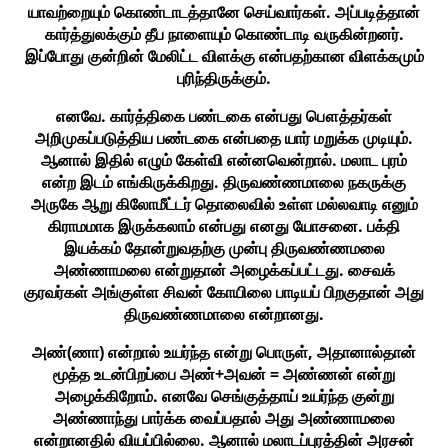
யாவற்றையும் கொண்டாடத்தானே செய்வார்கள். அப்படித்தான்
கார்த்துலக்கும் தீப நாளையும் கொண்டாடி வருகின்றனர்.
இப்போது குன்றின் மேலிட்ட விளக்கு என்பதற்கான விளக்கமும்
புரிந்திருக்கும்.
எனவே. கார்த்திகை பண்டகை என்பது பௌத்தர்கள்
அறிமுகப்படுத்திய பண்டகை என்பதை யார் மறுக்க முடியும்.
ஆனால் இதில் எழும் கேள்வி என்னவென்றால். மலாட புரம்
என்ற இடம் எங்கிருக்கிறது. திருவண்ணமாலை நகருக்கு
அருகே ஆறு கிலோமீட்டர் தொலைவில் உள்ள மல்லவாடி எனும்
கிராமமாக இருக்கலாம் என்பது எனது யோசனை. பக்தி
இயக்கம் தோன்றுவதற்கு முன்பு திருவண்ணமலை
அண்ணாமலை என்றுதான் அழைக்கப்பட்டது. சைவக்
குரவர்கள் அங்குள்ள சிவன் கோயிலை பாடியப் பிறகுதான் அது
திருவண்ணமாலை என்றானது.
அண்(ணா) என்றால் உயர்ந்த என்று பொருள், அதானால்தான்
மூத்த உடன்பிறப்பை அண்+அவன் = அண்ணன் என்று
அழைக்கிறோம். எனவே செங்குத்தாய் உயர்ந்த குன்று
அண்ணாந்து பார்க்க வைப்பதால் அது அண்ணாமலை
என்றானதில் வியப்பில்லை. ஆனால் மலாடப்புரத்தின் அரசன்