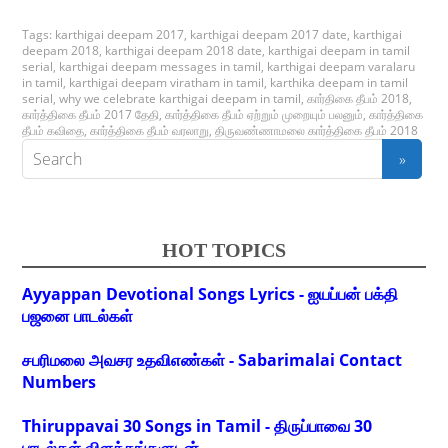
Tags:
karthigai deepam 2017
,
karthigai deepam 2017 date
,
karthigai
deepam 2018
,
karthigai deepam 2018 date
,
karthigai deepam in tamil
serial
,
karthigai deepam messages in tamil
,
karthigai deepam varalaru
in tamil
,
karthigai deepam viratham in tamil
,
karthika deepam in tamil
serial
,
why we celebrate karthigai deepam in tamil
,
கார்திகை தீபம் 2018
,
கார்த்திகை தீபம் 2017 தேதி
,
கார்த்திகை தீபம் ஏற்றும் முறையும் பலனும்
,
கார்த்திகை
தீபம் கவிதை
,
கார்த்திகை தீபம் வரலாறு
,
திருவண்ணாமலை கார்த்திகை தீபம் 2018
HOT TOPICS
Ayyappan Devotional Songs Lyrics - ஐயப்பன் பக்தி
பஜனை பாடல்கள்
சபரிமலை அவசர உதவிஎண்கள் - Sabarimalai Contact
Numbers
Thiruppavai 30 Songs in Tamil - திருப்பாவை 30