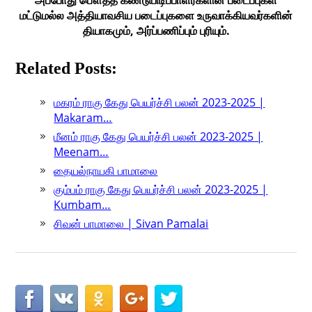
அப்போது பௌத்த கண்டுபிடிப்பாளர்களின் படைப்புகள்
மட்டுமல்ல அத்தியாவசிய படைப்புகளை உருவாக்கியவர்களின்
தியாகமும், அர்ப்பணிப்பும் புரியும்.
Related Posts:
மகரம் ராகு கேது பெயர்ச்சி பலன் 2023-2025 |
Makaram…
மீனம் ராகு கேது பெயர்ச்சி பலன் 2023-2025 |
Meenam…
தையல்நாயகி பாமாலை
கும்பம் ராகு கேது பெயர்ச்சி பலன் 2023-2025 |
Kumbam…
சிவன் பாமாலை | Sivan Pamalai