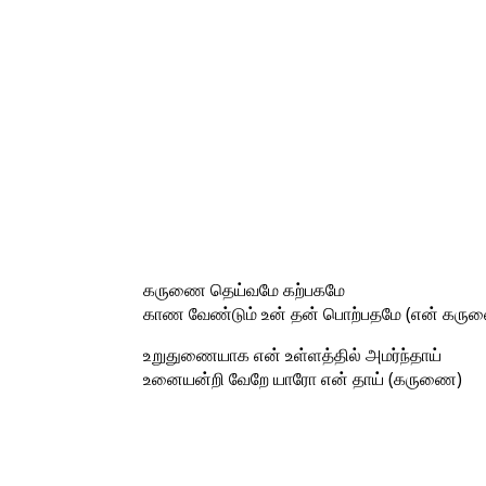
கருணை தெய்வமே கற்பகமே
காண வேண்டும் உன் தன் பொற்பதமே (என் கரு
உறுதுணையாக என் உள்ளத்தில் அமர்ந்தாய்
உனையன்றி வேறே யாரோ என் தாய் (கருணை)