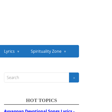
Lyrics
Spirituality Zone
HOT TOPICS
Ayyappan Devotional Songs Lyrics -