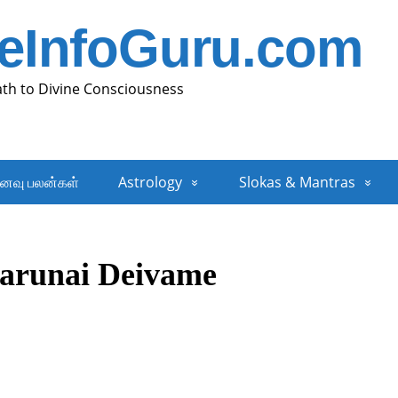
neInfoGuru.com
ath to Divine Consciousness
னவு பலன்கள்
Astrology
Slokas & Mantras
Karunai Deivame