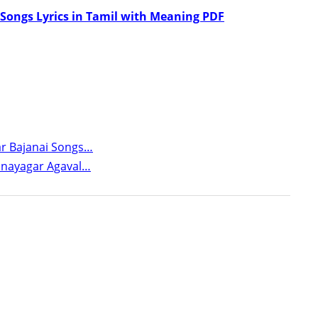
 Songs Lyrics in Tamil with Meaning PDF
gar Bajanai Songs…
Vinayagar Agaval…