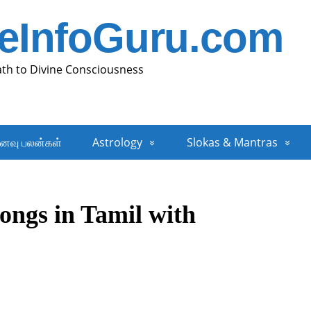
neInfoGuru.com
ath to Divine Consciousness
னவு பலன்கள்
Astrology
Slokas & Mantras
ongs in Tamil with