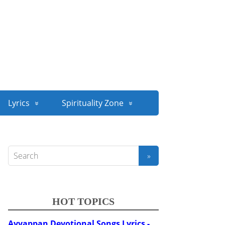
Lyrics
Spirituality Zone
HOT TOPICS
Ayyappan Devotional Songs Lyrics -