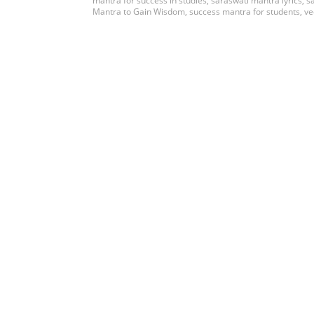
mantra for success in studies
,
saraswati mantra lyrics
,
s
Mantra to Gain Wisdom
,
success mantra for students
,
ve