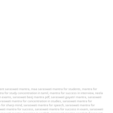
ant saraswati mantra
,
maa saraswati mantra for students
,
mantra for
ra for study concentration in tamil
,
mantra for success in interview
,
neela
in exams
,
saraswati beej mantra pdf
,
saraswati gayatri mantra
,
saraswati
araswati mantra for concentration in studies
,
saraswati mantra for
 for sharp mind
,
saraswati mantra for speech
,
saraswati mantra for
wati mantra for success
,
saraswati mantra for success in exam
,
saraswati