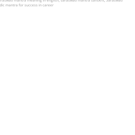
araswati mantra meaning in english
,
saraswati mantra sanskrit
,
Saraswati
dic mantra for success in career