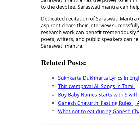
Saraswati mantra has the power to elimin
to the devotee. Saraswati mantra can he
Dedicated recitation of Saraswati Mantra 
aspirant clears their interview successfull
research work can benefit tremendously fr
poets, writers, and public speakers can r
Saraswati mantra.
Related Posts:
Sukhkarta Dukhharta Lyrics in Engl
Thiruvempavai All Songs in Tamil
Boy Baby Names Starts with S wit
Ganesh Chaturthi Fasting Rules | 
What not to eat during Ganesh Cha