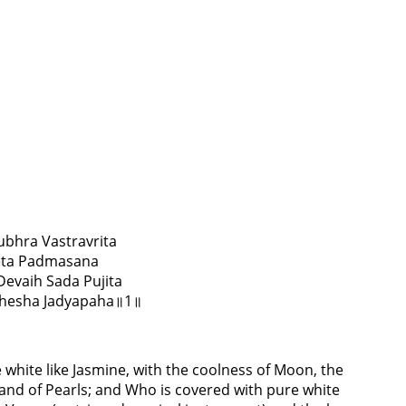
bhra Vastravrita
eta Padmasana
Devaih Sada Pujita
shesha Jadyapaha॥1॥
 white like Jasmine, with the coolness of Moon, the
land of Pearls; and Who is covered with pure white