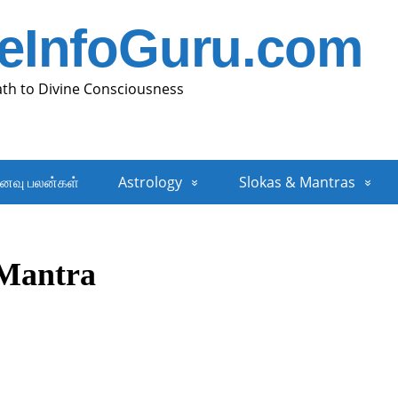
neInfoGuru.com
ath to Divine Consciousness
னவு பலன்கள்
Astrology
Slokas & Mantras
 Mantra