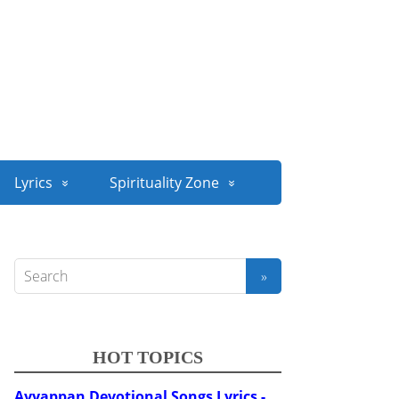
Lyrics
Spirituality Zone
HOT TOPICS
Ayyappan Devotional Songs Lyrics -