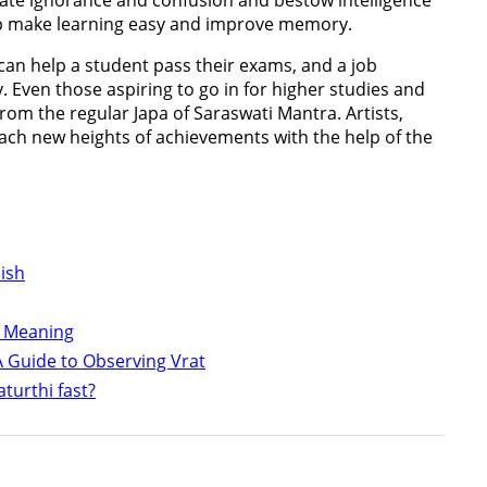
ate ignorance and confusion and bestow intelligence
lp make learning easy and improve memory.
can help a student pass their exams, and a job
y. Even those aspiring to go in for higher studies and
om the regular Japa of Saraswati Mantra. Artists,
each new heights of achievements with the help of the
ish
h Meaning
A Guide to Observing Vrat
turthi fast?