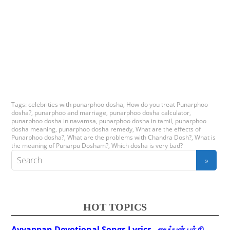
Tags:
celebrities with punarphoo dosha
,
How do you treat Punarphoo
dosha?
,
punarphoo and marriage
,
punarphoo dosha calculator
,
punarphoo dosha in navamsa
,
punarphoo dosha in tamil
,
punarphoo
dosha meaning
,
punarphoo dosha remedy
,
What are the effects of
Punarphoo dosha?
,
What are the problems with Chandra Dosh?
,
What is
the meaning of Punarpu Dosham?
,
Which dosha is very bad?
HOT TOPICS
Ayyappan Devotional Songs Lyrics - ஐயப்பன் பக்தி