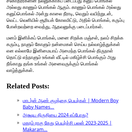
சகோதரர்களின் நலனுக்காகப் படைப்பது கனுப் பொங்கல்
அல்லது காணும் பொங்கல் ஆகும். காணும் பொங்கல் அல்லது
கனுப்பொங்கல் அன்று காலை நீராடி, வெறும் வயிற்றுடன்,
வெட்ட வெளியில் சூரியக் கோலமிட்டு, அதில் பொங்கல், கரும்பு
போன்றவற்றை வைத்து, ஆதவனுக்கு படைப்பார்கள்.
மனம் இனிக்கப் பொங்கல், மனை சிறக்க மஞ்சள், நலம் சிறக்க
கரும்பு, நாளும் கோளும் நன்மைகள் செய்ய நல்வாழ்த்துக்கள்
என எல்லாமே இனிமையாய் அமைந்த பொங்கல் திருநாள்
தொட்டு எந்நாளும் உங்கள் வீட்டில் மகிழ்ச்சி பொங்கும் அது
நீங்காது தங்க உங்கள் அனைவருக்கும் பொங்கல்
வாழ்த்துக்கள்.
Related Posts:
மாடர்ன் ஆண் குழந்தை பெயர்கள் | Modern Boy
Baby Names…
அக்ஷய திருதியை 2024 எப்போது?
மகரம் ராகு கேது பெயர்ச்சி பலன் 2023-2025 |
Makaram…