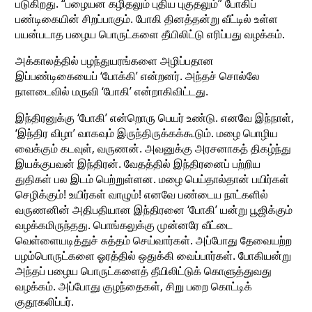
படுகிறது. “பழையன கழிதலும் புதிய புகுதலும்” போகிப்
பண்டிகையின் சிறப்பாகும். போகி தினத்தன்று வீட்டில் உள்ள
பயன்படாத பழைய பொருட்களை தீயிலிட்டு எரிப்பது வழக்கம்.
அக்காலத்தில் பழந்துயரங்களை அழிப்பதான
இப்பண்டிகையைப் ‘போக்கி’ என்றனர். அந்தச் சொல்லே
நாளடைவில் மருவி ‘போகி’ என்றாகிவிட்டது.
இந்திரனுக்கு ‘போகி’ என்றொரு பெயர் உண்டு. எனவே இந்நாள்,
‘இந்திர விழா’ வாகவும் இருந்திருக்கக்கூடும். மழை பொழிய
வைக்கும் கடவுள், வருணன். அவனுக்கு அரசனாகத் திகழ்ந்து
இயக்குபவன் இந்திரன். வேதத்தில் இந்திரனைப் பற்றிய
துதிகள் பல இடம் பெற்றுள்ளன. மழை பெய்தால்தான் பயிர்கள்
செழிக்கும்! உயிர்கள் வாழும்! எனவே பண்டைய நாட்களில்
வருணனின் அதிபதியான இந்திரனை ‘போகி’ யன்று பூஜிக்கும்
வழக்கமிருந்தது. பொங்கலுக்கு முன்னரே வீட்டை
வெள்ளையடித்துச் சுத்தம் செய்வார்கள். அப்போது தேவையற்ற
பழம்பொருட்களை ஓரத்தில் ஒதுக்கி வைப்பார்கள். போகியன்று
அந்தப் பழைய பொருட்களைத் தீயிலிட்டுக் கொளுத்துவது
வழக்கம். அப்போது குழந்தைகள், சிறு பறை கொட்டிக்
குதூகலிப்பர்.