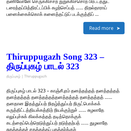
தணிவோனே செருக்கிச்சற் றுறுக்கிச்சொற் பிரட்டத்துட்
டரைத்தப்பித்திரட்டப்பிக் கழற்செப்பத் …… திறல்தாராய்
பனைக்கைக்கொக் கனைத்தட்டுப் படக்குத்திப் …
Read more
Thiruppugazh Song 323 –
திருப்புகழ் பாடல் 323
திருப்புகழ் | Thiruppugazh
திருப்புகழ் பாடல் 323 – காஞ்சீபுரம் தனத்தத்தத் தனத்தத்தத்
தனத்தத்தத் தனத்தத்தத்தனத்தத்தத் தனத்தத்தத் ……
தனதான இதத்துப்பற் றிதழ்த்துப்பற் றிருட்பொக்கக்
கருத்திட்டத்தியக்கத்திற் றியக்குற்றுச் …… சுழலாதே
எலுப்புச்சுக் கிலக்கத்தத் தடித்தொக்குக்
கடத்தைப்பெற்றெடுத்துப்பற் றடுத்தற்பத் …… துழலாதே
சுதத்தத்தச் சதத்தத்தப் பதத்தர்க்குற்