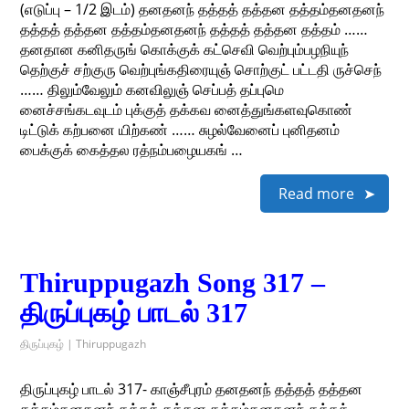
(எடுப்பு – 1/2 இடம்) தனதனந் தத்தத் தத்தன தத்தம்தனதனந்
தத்தத் தத்தன தத்தம்தனதனந் தத்தத் தத்தன தத்தம் ……
தனதான கனிதருங் கொக்குக் கட்செவி வெற்பும்பழநியுந்
தெற்குச் சற்குரு வெற்புங்கதிரையுஞ் சொற்குட் பட்டதி ருச்செந்
…… திலும்வேலும் கனவிலுஞ் செப்பத் தப்புமெ
னைச்சங்கடவுடம் புக்குத் தக்கவ னைத்துங்களவுகொண்
டிட்டுக் கற்பனை யிற்கண் …… சுழல்வேனைப் புனிதனம்
பைக்குக் கைத்தல ரத்நம்பழையகங் …
Read more
Thiruppugazh Song 317 –
திருப்புகழ் பாடல் 317
திருப்புகழ் | Thiruppugazh
திருப்புகழ் பாடல் 317- காஞ்சீபுரம் தனதனந் தத்தத் தத்தன