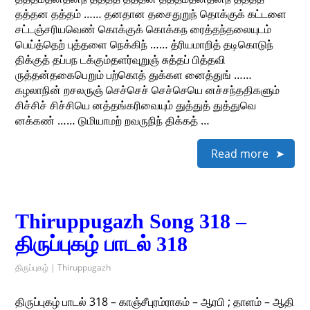
தத்தன தத்தம் …… தனதான தசைதுறுந் தொக்குக் கட்டளை
சட்டஞ்சரியவெண் கொக்குக் கொக்கந ரைத்தந்தலையுடம்
பெய்த்தெற் புத்தளை நெக்கிந் …… த்ரியமாறித் தடிகொடுந்
திக்குத் தப்பந டக்கும்தளர்வுறுஞ் சுத்தப் பித்தவி
ருத்தன்தகைபெறும் பற்கொத் துக்கள னைத்துங் ……
கழலாநின் றசலருஞ் செச்செச் செச்செயெ னச்சந்ததிகளும்
சிச்சிச் சிச்சியெ னத்தங்கரிவையும் துத்துத் துத்துவெ
னக்கண் …… டுமியாமற் றவருநிந் திக்கத் …
Read more
Thiruppugazh Song 318 –
திருப்புகழ் பாடல் 318
திருப்புகழ் | Thiruppugazh
திருப்புகழ் பாடல் 318 – காஞ்சீபுரம்ராகம் – ஆரபி ; தாளம் – ஆதி