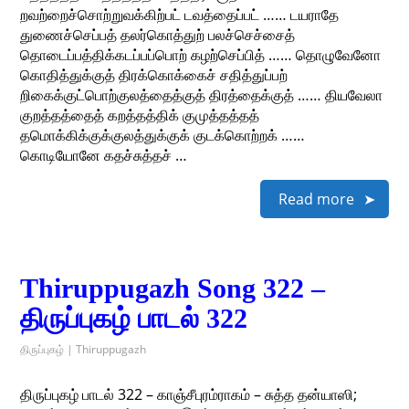
றவற்றைச்சொற்றுவக்கிற்பட் டவத்தைப்பட் …… டயராதே
துணைச்செப்பத் தலர்கொத்துற் பலச்செச்சைத்
தொடைப்பத்திக்கடப்பப்பொற் கழற்செப்பித் …… தொழுவேனோ
கொதித்துக்குத் திரக்கொக்கைச் சதித்துப்பற்
றிகைக்குட்பொற்குலத்தைத்குத் திரத்தைக்குத் …… தியவேலா
குறத்தத்தைத் கறத்தத்திக் குமுத்தத்தத்
தமொக்கிக்குக்குலத்துக்குக் குடக்கொற்றக் ……
கொடியோனே கதச்சுத்தச் …
Read more
Thiruppugazh Song 322 –
திருப்புகழ் பாடல் 322
திருப்புகழ் | Thiruppugazh
திருப்புகழ் பாடல் 322 – காஞ்சீபுரம்ராகம் – சுத்த தன்யாஸி;