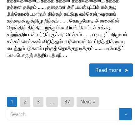
தத்தம்தனதனந் தத்தத் தத்தன தத்தம்தனதனந் தத்தத்
தத்தன தத்தம் …… தனதான அரியயன் புட்பிக் கக்குழு
மிக்கொண்டமரர்வந் திக்கத் தட்டுரு வச்சென்றவுணரங்
கத்தைக் குத்திமு றித்தங் …… கொருகோடி அலகைநின்
றொத்தித் தித்திய றுத்தும்பலவியங் கொட்டச் சக்கடி
கற்றந்தரியுடன் பற்றிக் குச்சரி மெச்சும் …… படிபாடிப் பரிமுகங்
கக்கச் செக்கண் விழித்தும்பவுரிகொண் டெட்டுத் திக்கையு
டைத்தும்படுகளம் புக்குத் தொக்குந டிக்கும் …… படிமோதிப்
படைபொருஞ் சத்திப் பத்மநி …
Read more
Posts
1
2
3
…
37
Next »
pagination