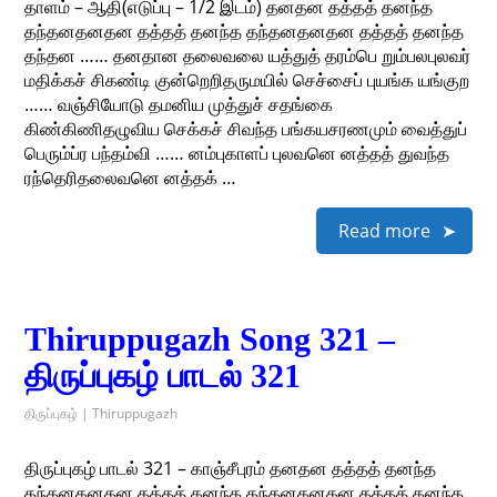
தாளம் – ஆதி(எடுப்பு – 1/2 இடம்) தனதன தத்தத் தனந்த
தந்தனதனதன தத்தத் தனந்த தந்தனதனதன தத்தத் தனந்த
தந்தன …… தனதான தலைவலை யத்துத் தரம்பெ றும்பலபுலவர்
மதிக்கச் சிகண்டி குன்றெறிதருமயில் செச்சைப் புயங்க யங்குற
…… வஞ்சியோடு தமனிய முத்துச் சதங்கை
கிண்கிணிதழுவிய செக்கச் சிவந்த பங்கயசரணமும் வைத்துப்
பெரும்ப்ர பந்தம்வி …… னம்புகாளப் புலவனெ னத்தத் துவந்த
ரந்தெரிதலைவனெ னத்தக் …
Read more
Thiruppugazh Song 321 –
திருப்புகழ் பாடல் 321
திருப்புகழ் | Thiruppugazh
திருப்புகழ் பாடல் 321 – காஞ்சீபுரம் தனதன தத்தத் தனந்த
தந்தனதனதன தத்தத் தனந்த தந்தனதனதன தத்தத் தனந்த