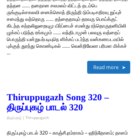
தந்தன …… தனதான சலமலம் விட்டத் தடம்பெ
ருங்குடில்சகலவி னைக்கொத் திருந்தி டும்படிசதிரவு றுப்புச்
சமைந்து வந்தொரு …… தந்தைதாயும் தரவரு பொய்க்குட்
கிடந்த கந்தலிலுறையுமு யிர்ப்பைச் சமன்து ரந்தொருதனியிலி
ழுக்கப் படுந்த ரங்கமும் …… வந்திடாமுன் பலவுரு வத்தைப்
பொருந்தி யன்றுயர்படியுநெ ளிக்கப் படர்ந்த வன்கணபடமயில்
புக்குத் துரந்து கொண்டிகல் …… வென்றிவேலா பரிமள மிக்கச்
…
Read more
Thiruppugazh Song 320 –
திருப்புகழ் பாடல் 320
திருப்புகழ் | Thiruppugazh
திருப்புகழ் பாடல் 320 – காஞ்சீபுரம்ராகம் – ஹிந்தோளம்; தாளம்