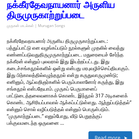
நக்கீரதேவநாயனார் அருளிய
திருமுருகாற்றுப்படை
முருகன் பாடல்கள் | Murugan Songs
நக்கீரதேவநாயனார் அருளிய திருமுருகாற்றுப்படை:
பத்துப்பாட்டு என வழங்கப்படும் நூல்களுள் முதலில் வைத்து
எண்ணப்படுவதுதிருமுருகாற்றுப்படை. மதுரையைச் சேர்ந்த
நக்கீரன் என்னும் புலவரால் இது இயற்றப்பட்டது. இது
கடைச்சங்கநூல்களில் ஒன்று என்பது மரபுவழிச்செய்தியாகும்.
இது பிற்காலத்தில்எழுந்தநூல் என்று கருதுவாருமுண்டு;
எனினும், ஆய்வறிஞர்களில் பெரும்பாலானோர் கருத்து, இது
சங்கநூல் என்பதேயாம். முருகப் பெருமானைப்
பாட்டுடைத்தலைவனாகக் கொண்ட இந்நூல் 317 அடிகளைக்
கொண்ட ஆசிரியப்பாவால் ஆக்கப்பட்டுள்ளது. ஆற்றுப்படுத்தல்”
என்னும் சொல் வழிப்படுத்தல் என்னும் பொருள்படும்.
“முருகாற்றுப்படை” எனும்போது, வீடு பெறுதற்குப்
பக்குவமடைந்த ஒருவனை …
Read more