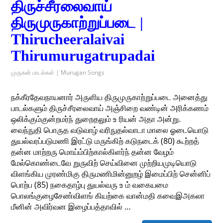
திருச்சீரலைவாய்
திருமுருகாற்றுப்படை |
Thirucheeralaivai
Thirumurugatrupadai
முருகன் பாடல்கள் | Murugan Songs
நக்கீரதேவநாயனார் அருளிய திருமுருகாற்றுப்படை அனைத்து
பாடல்களும் திருச்சீரலைவாய் அஞ்சிறை வண்டின் அரிக்கணம்
ஒலிக்கும்குன்றமர்ந் துறைதலும் உ ரியன் அதா அன்று.
வைந்நுதி பொருத வடுவாழ் வரிநுதல்வாடா மாலை ஓடையொடு
துயல்வரப்படுமணி இரட்டு மருங்கிற் கடுநடைக் (80) கூற்றத்
தன்ன மாற்றரு மொய்ம்பிற்கால்கிளர்ந் தன்ன வேழம்
மேல்கொண்டைவே றுருவிற் செய்வினை முற்றியமுடியொடு
விளங்கிய முரண்மிகு திருமணிமின்னுறழ் இமைப்பிற் சென்னிப்
பொற்ப (85) நகைதாழ்பு துயல்வரு உ ம் வகையமை
பொலங்குழைசேண்விளங் கியற்கை வான்மதி கவைஇஅகலா
மீனின் அவிர்வன இழைப்பத்தாவில் …