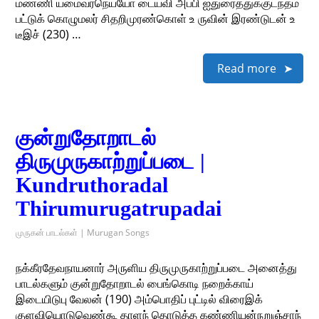
மண்ணி யமைவரநெய்யோ டையவி அப்பி ஐதுரைத்துக்குடந்தம்
பட்டுக் கொழுமலர் சிதறிமுரண்கொள் உ ருவின் இரண்டுடன் உ
டீஇச் (230) …
Read more
குன்றுதோறாடல்
திருமுருகாற்றுப்படை |
Kundruthoradal
Thirumurugatrupadai
முருகன் பாடல்கள் | Murugan Songs
நக்கீரதேவநாயனார் அருளிய திருமுருகாற்றுப்படை அனைத்து
பாடல்களும் குன்றுதோறாடல் பைங்கொடி நறைக்காய்
இடையிடுபு வேலன் (190) அம்பொதிப் புட்டில் விரைஇக்
குளவியொடுவெண்கூ தாளந் தொடுத்த கண்ணியன்நறுஞ்சாந்