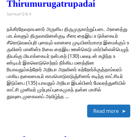
Thirumurugatrupadai
Spiritual Q & A
நக்கீரதேவநாயனார் அருளிய திருமுருகாற்றுப்படை அனைத்து
பாடல்களும் திருவாவினன்குடி சீரை தைஇய உ டுக்கையர்
சீரொடுவலம்புரி புரையும் வானரை முடியினர்மாசற இமைக்கும் உ
ருவினர் மானின்உ ரிவை தைஇய ஊன்கெடு மார்பின்என்பெழுந்
தியங்கு மியாக்கையர் நன்பகற் (130) பலவுடன் கழிந்த உ
ண்டியர் இகலொடுசெற்றம் நீக்கிய மனத்தின
ரியாவதும்கற்றோர் அறியா அறவினர் கற்றோர்க்குத்தாம்வரம்
பாகிய தலைமையர் காமமொடுகடுஞ்சினங் கடிந்த காட்சியர்
இடும்பை (135) யாவதும் அறியா இயல்பினர் மேவரத்துனியில்
காட்சி முனிவர் முற்புகப்புகைமுகந் தன்ன மாசில்
தூவுடைமுகைவாய் அவிழ்ந்த …
Read more