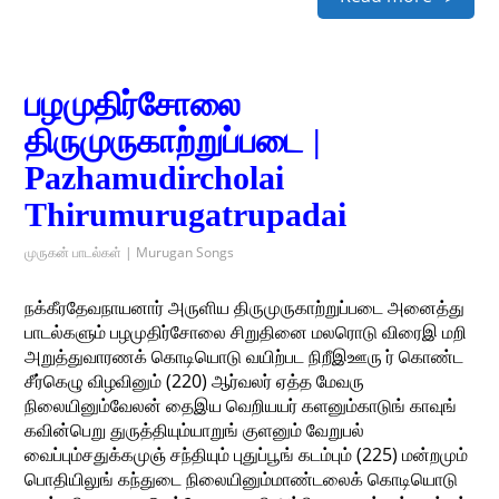
பழமுதிர்சோலை
திருமுருகாற்றுப்படை |
Pazhamudircholai
Thirumurugatrupadai
முருகன் பாடல்கள் | Murugan Songs
நக்கீரதேவநாயனார் அருளிய திருமுருகாற்றுப்படை அனைத்து
பாடல்களும் பழமுதிர்சோலை சிறுதினை மலரொடு விரைஇ மறி
அறுத்துவாரணக் கொடியொடு வயிற்பட நிறீஇஊரு ர் கொண்ட
சீர்கெழு விழவினும் (220) ஆர்வலர் ஏத்த மேவரு
நிலையினும்வேலன் தைஇய வெறியயர் களனும்காடுங் காவுங்
கவின்பெறு துருத்தியும்யாறுங் குளனும் வேறுபல்
வைப்பும்சதுக்கமுஞ் சந்தியும் புதுப்பூங் கடம்பும் (225) மன்றமும்
பொதியிலுங் கந்துடை நிலையினும்மாண்டலைக் கொடியொடு