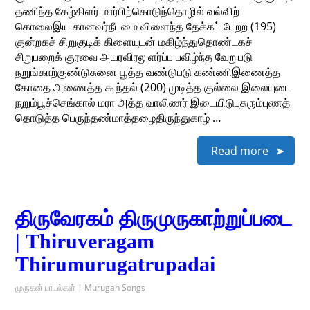
தணிந்த கேழ்கிளர் மார்பிற்கொடுந்தொழில் வல்விற்
கொலைஇய கானவர்நீடமை விளைந்த தேக்கட் டேறற (195)
குன்றகச் சிறுகுடிக் கிளையுடன் மகிழ்ந்துதொண்டகச்
சிறுபறைக் குரவை அயரவிரலுளர்ப்ப பவிழ்ந்த வேறுபடு
நறுங்காற்குண்டுசுனை பூத்த வண்டுபடு கண்ணிஇணைத்த
கோதை அணைத்த கூந்தல் (200) முடித்த குல்லை இலையுடை
நறும்பூச்செங்கால் மரா அத்த வாலிணர் இடையிடுபுசுரும்புணத்
தொடுத்த பெருந்தண்மாத்தழைதிருந்துகாழ் …
Read more
திருவேரகம் திருமுருகாற்றுப்படை
| Thiruveragam
Thirumurugatrupadai
முருகன் பாடல்கள் | Murugan Songs