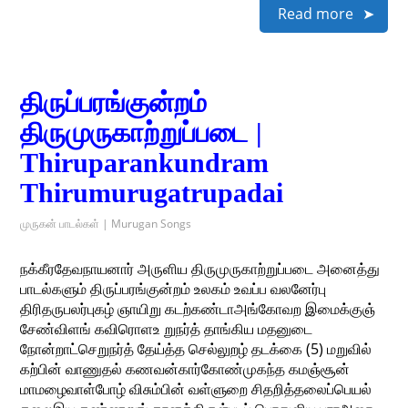
Read more
திருப்பரங்குன்றம்
திருமுருகாற்றுப்படை |
Thiruparankundram
Thirumurugatrupadai
முருகன் பாடல்கள் | Murugan Songs
நக்கீரதேவநாயனார் அருளிய திருமுருகாற்றுப்படை அனைத்து
பாடல்களும் திருப்பரங்குன்றம் உலகம் உவப்ப வலனேர்பு
திரிதருபலர்புகழ் ஞாயிறு கடற்கண்டாஅங்கோவற இமைக்குஞ்
சேண்விளங் கவிரொளஉ றுநர்த் தாங்கிய மதனுடை
நோன்றாட்செறுநர்த் தேய்த்த செல்லுறழ் தடக்கை (5) மறுவில்
கற்பின் வாணுதல் கணவன்கார்கோண்முகந்த கமஞ்சூன்
மாமழைவாள்போழ் விசும்பின் வள்ளுறை சிதறித்தலைப்பெயல்