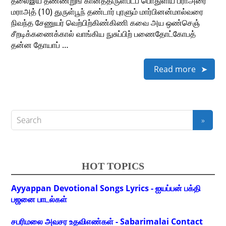
தலைஇய தண்ணறுங் கானத்திருள்படப் பொதுளிய பராஅரை
மராஅத் (10) துருள்பூந் தண்டார் புரளும் மார்பினன்மால்வரை
நிவந்த சேணுயர் வெற்பிற்கிண்கிணி கவை அய ஒண்செஞ்
சீறடிக்கணைக்கால் வாங்கிய நுசுப்பிற் பணைதோட்கோபத்
தன்ன தோயாப் …
Read more
HOT TOPICS
Ayyappan Devotional Songs Lyrics - ஐயப்பன் பக்தி
பஜனை பாடல்கள்
சபரிமலை அவசர உதவிஎண்கள் - Sabarimalai Contact