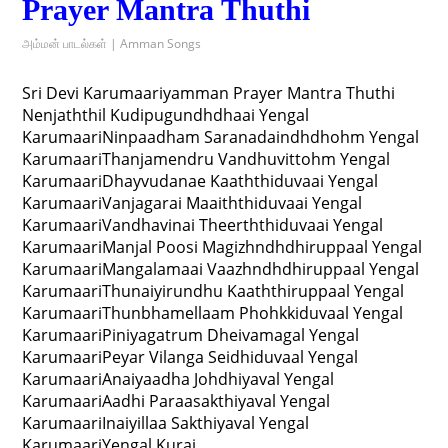
Prayer Mantra Thuthi
அம்மன் பாடல்கள் | Amman Songs
Sri Devi Karumaariyamman Prayer Mantra Thuthi
Nenjaththil Kudipugundhdhaai Yengal
KarumaariNinpaadham Saranadaindhdhohm Yengal
KarumaariThanjamendru Vandhuvittohm Yengal
KarumaariDhayvudanae Kaaththiduvaai Yengal
KarumaariVanjagarai Maaiththiduvaai Yengal
KarumaariVandhavinai Theerththiduvaai Yengal
KarumaariManjal Poosi Magizhndhdhiruppaal Yengal
KarumaariMangalamaai Vaazhndhdhiruppaal Yengal
KarumaariThunaiyirundhu Kaaththiruppaal Yengal
KarumaariThunbhamellaam Phohkkiduvaal Yengal
KarumaariPiniyagatrum Dheivamagal Yengal
KarumaariPeyar Vilanga Seidhiduvaal Yengal
KarumaariAnaiyaadha Johdhiyaval Yengal
KarumaariAadhi Paraasakthiyaval Yengal
KarumaariInaiyillaa Sakthiyaval Yengal
KarumaariYengal Kurai …