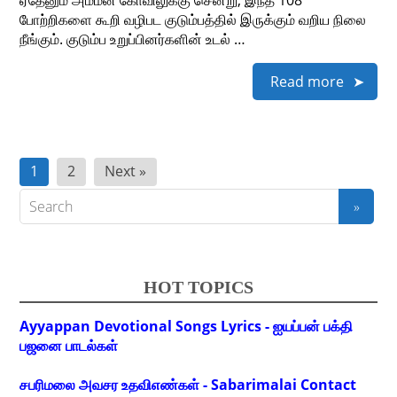
ஏதேனும் அம்மன் கோவிலுக்கு சென்று, இந்த 108
போற்றிகளை கூறி வழிபட குடும்பத்தில் இருக்கும் வறிய நிலை
நீங்கும். குடும்ப உறுப்பினர்களின் உடல் …
Read more
Posts
1
2
Next »
pagination
HOT TOPICS
Ayyappan Devotional Songs Lyrics - ஐயப்பன் பக்தி
பஜனை பாடல்கள்
சபரிமலை அவசர உதவிஎண்கள் - Sabarimalai Contact