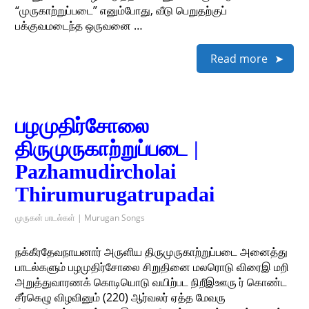
“முருகாற்றுப்படை” எனும்போது, வீடு பெறுதற்குப்
பக்குவமடைந்த ஒருவனை …
Read more
பழமுதிர்சோலை
திருமுருகாற்றுப்படை |
Pazhamudircholai
Thirumurugatrupadai
முருகன் பாடல்கள் | Murugan Songs
நக்கீரதேவநாயனார் அருளிய திருமுருகாற்றுப்படை அனைத்து
பாடல்களும் பழமுதிர்சோலை சிறுதினை மலரொடு விரைஇ மறி
அறுத்துவாரணக் கொடியொடு வயிற்பட நிறீஇஊரு ர் கொண்ட
சீர்கெழு விழவினும் (220) ஆர்வலர் ஏத்த மேவரு