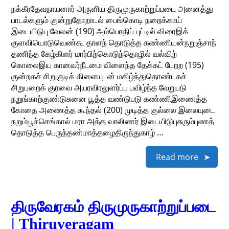
நக்கீரதேவநாயனார் அருளிய திருமுருகாற்றுப்படை அனைத்து
பாடல்களும் குன்றுதோறாடல் பைங்கொடி நறைக்காய்
இடையிடுபு வேலன் (190) அம்பொதிப் புட்டில் விரைஇக்
குளவியொடுவெண்கூ தாளந் தொடுத்த கண்ணியன்நறுஞ்சாந்
தணிந்த கேழ்கிளர் மார்பிற்கொடுந்தொழில் வல்விற்
கொலைஇய கானவர்நீடமை விளைந்த தேக்கட் டேறற (195)
குன்றகச் சிறுகுடிக் கிளையுடன் மகிழ்ந்துதொண்டகச்
சிறுபறைக் குரவை அயரவிரலுளர்ப்ப பவிழ்ந்த வேறுபடு
நறுங்காற்குண்டுசுனை பூத்த வண்டுபடு கண்ணிஇணைத்த
கோதை அணைத்த கூந்தல் (200) முடித்த குல்லை இலையுடை
நறும்பூச்செங்கால் மரா அத்த வாலிணர் இடையிடுபுசுரும்புணத்
தொடுத்த பெருந்தண்மாத்தழைதிருந்துகாழ் …
Read more
திருவேரகம் திருமுருகாற்றுப்படை
| Thiruveragam