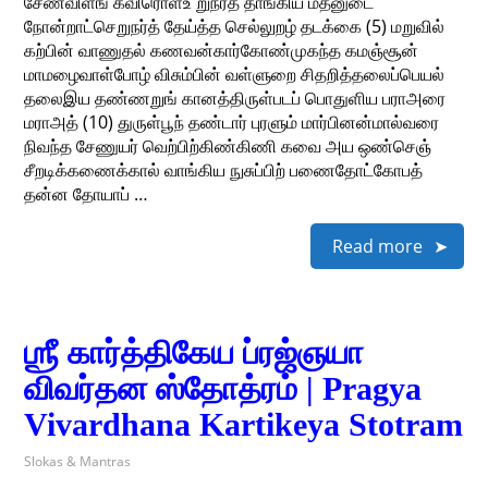
சேண்விளங் கவிரொளஉ றுநர்த் தாங்கிய மதனுடை
நோன்றாட்செறுநர்த் தேய்த்த செல்லுறழ் தடக்கை (5) மறுவில்
கற்பின் வாணுதல் கணவன்கார்கோண்முகந்த கமஞ்சூன்
மாமழைவாள்போழ் விசும்பின் வள்ளுறை சிதறித்தலைப்பெயல்
தலைஇய தண்ணறுங் கானத்திருள்படப் பொதுளிய பராஅரை
மராஅத் (10) துருள்பூந் தண்டார் புரளும் மார்பினன்மால்வரை
நிவந்த சேணுயர் வெற்பிற்கிண்கிணி கவை அய ஒண்செஞ்
சீறடிக்கணைக்கால் வாங்கிய நுசுப்பிற் பணைதோட்கோபத்
தன்ன தோயாப் …
Read more
ஶ்ரீ கார்த்திகேய ப்ரஜ்ஞயா
விவர்தன ஸ்தோத்ரம் | Pragya
Vivardhana Kartikeya Stotram
Slokas & Mantras