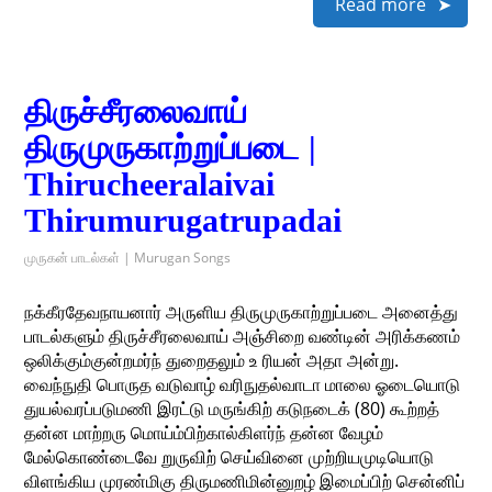
Read more
திருச்சீரலைவாய்
திருமுருகாற்றுப்படை |
Thirucheeralaivai
Thirumurugatrupadai
முருகன் பாடல்கள் | Murugan Songs
நக்கீரதேவநாயனார் அருளிய திருமுருகாற்றுப்படை அனைத்து
பாடல்களும் திருச்சீரலைவாய் அஞ்சிறை வண்டின் அரிக்கணம்
ஒலிக்கும்குன்றமர்ந் துறைதலும் உ ரியன் அதா அன்று.
வைந்நுதி பொருத வடுவாழ் வரிநுதல்வாடா மாலை ஓடையொடு
துயல்வரப்படுமணி இரட்டு மருங்கிற் கடுநடைக் (80) கூற்றத்
தன்ன மாற்றரு மொய்ம்பிற்கால்கிளர்ந் தன்ன வேழம்
மேல்கொண்டைவே றுருவிற் செய்வினை முற்றியமுடியொடு
விளங்கிய முரண்மிகு திருமணிமின்னுறழ் இமைப்பிற் சென்னிப்