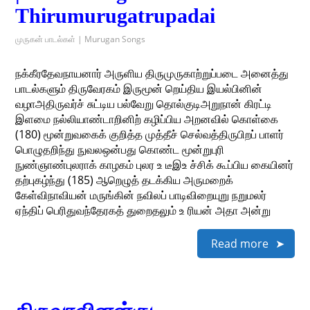
Thirumurugatrupadai
முருகன் பாடல்கள் | Murugan Songs
நக்கீரதேவநாயனார் அருளிய திருமுருகாற்றுப்படை அனைத்து
பாடல்களும் திருவேரகம் இருமூன் றெய்திய இயல்பினின்
வழாஅதிருவர்ச் சுட்டிய பல்வேறு தொல்குடிஅறுநான் கிரட்டி
இளமை நல்லியாண்டாறினிற் கழிப்பிய அறனவில் கொள்கை
(180) மூன்றுவகைக் குறித்த முத்தீச் செல்வத்திருபிறப் பாளர்
பொழுதறிந்து நுவலஒன்பது கொண்ட மூன்றுபுரி
நுண்ஞாண்புலராக் காழகம் புலர உ டீஇஉ ச்சிக் கூப்பிய கையினர்
தற்புகழ்ந்து (185) ஆறெழுத் தடக்கிய அருமறைக்
கேள்விநாவியன் மருங்கின் நவிலப் பாடிவிறையுறு நறுமலர்
ஏந்திப் பெரிதுவந்தேரகத் துறைதலும் உ ரியன் அதா அன்று
Read more