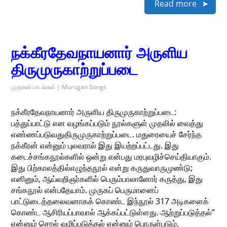
Read more
நக்கீரதேவநாயனார் அருளிய
திருமுருகாற்றுப்படை
முருகன் பாடல்கள் | Murugan Songs
நக்கீரதேவநாயனார் அருளிய திருமுருகாற்றுப்படை:
பத்துப்பாட்டு என வழங்கப்படும் நூல்களுள் முதலில் வைத்து
எண்ணப்படுவதுதிருமுருகாற்றுப்படை. மதுரையைச் சேர்ந்த
நக்கீரன் என்னும் புலவரால் இது இயற்றப்பட்டது. இது
கடைச்சங்கநூல்களில் ஒன்று என்பது மரபுவழிச்செய்தியாகும்.
இது பிற்காலத்தில்எழுந்தநூல் என்று கருதுவாருமுண்டு;
எனினும், ஆய்வறிஞர்களில் பெரும்பாலானோர் கருத்து, இது
சங்கநூல் என்பதேயாம். முருகப் பெருமானைப்
பாட்டுடைத்தலைவனாகக் கொண்ட இந்நூல் 317 அடிகளைக்
கொண்ட ஆசிரியப்பாவால் ஆக்கப்பட்டுள்ளது. ஆற்றுப்படுத்தல்”
என்னும் சொல் வழிப்படுத்தல் என்னும் பொருள்படும்.