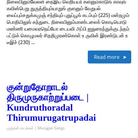
நிலையினும்வேலன் தைஇய வெறியயர் களனும்காடுங் காவுங்
கவின்பெறு துருத்தியும்யாறுங் குளனும் வேறுபல்
வைப்பும்சதுக்கமுஞ் சந்தியும் புதுப்பூங் கடம்பும் (225) மன்றமும்
பொதியிலுங் கந்துடை நிலையினும்மாண்டலைக் கொடியொடு
மண்ணி யமைவரநெய்யோ டையவி அப்பி ஐதுரைத்துக்குடந்தம்
பட்டுக் கொழுமலர் சிதறிமுரண்கொள் உ ருவின் இரண்டுடன் உ
டீஇச் (230) …
Read more
குன்றுதோறாடல்
திருமுருகாற்றுப்படை |
Kundruthoradal
Thirumurugatrupadai
முருகன் பாடல்கள் | Murugan Songs