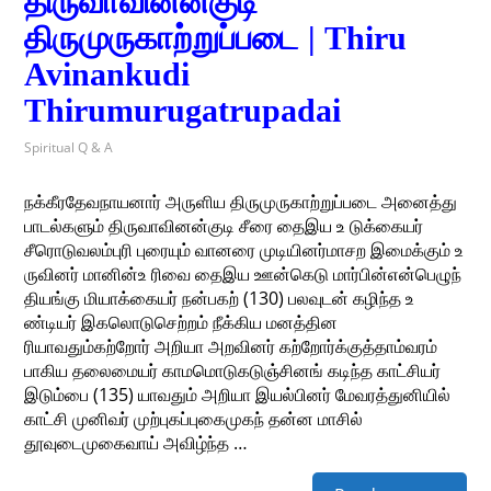
திருவாவினன்குடி
திருமுருகாற்றுப்படை | Thiru
Avinankudi
Thirumurugatrupadai
Spiritual Q & A
நக்கீரதேவநாயனார் அருளிய திருமுருகாற்றுப்படை அனைத்து
பாடல்களும் திருவாவினன்குடி சீரை தைஇய உ டுக்கையர்
சீரொடுவலம்புரி புரையும் வானரை முடியினர்மாசற இமைக்கும் உ
ருவினர் மானின்உ ரிவை தைஇய ஊன்கெடு மார்பின்என்பெழுந்
தியங்கு மியாக்கையர் நன்பகற் (130) பலவுடன் கழிந்த உ
ண்டியர் இகலொடுசெற்றம் நீக்கிய மனத்தின
ரியாவதும்கற்றோர் அறியா அறவினர் கற்றோர்க்குத்தாம்வரம்
பாகிய தலைமையர் காமமொடுகடுஞ்சினங் கடிந்த காட்சியர்
இடும்பை (135) யாவதும் அறியா இயல்பினர் மேவரத்துனியில்
காட்சி முனிவர் முற்புகப்புகைமுகந் தன்ன மாசில்
தூவுடைமுகைவாய் அவிழ்ந்த …