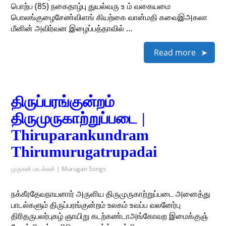
பொற்ப (85) நகைதாழ்பு துயல்வரு உ ம் வகையமை
பொலங்குழைசேண்விளங் கியற்கை வான்மதி கவைஇஅகலா
மீனின் அவிர்வன இழைப்பத்தாவில் …
Read more
திருப்பரங்குன்றம்
திருமுருகாற்றுப்படை |
Thiruparankundram
Thirumurugatrupadai
முருகன் பாடல்கள் | Murugan Songs
நக்கீரதேவநாயனார் அருளிய திருமுருகாற்றுப்படை அனைத்து
பாடல்களும் திருப்பரங்குன்றம் உலகம் உவப்ப வலனேர்பு
திரிதருபலர்புகழ் ஞாயிறு கடற்கண்டாஅங்கோவற இமைக்குஞ்