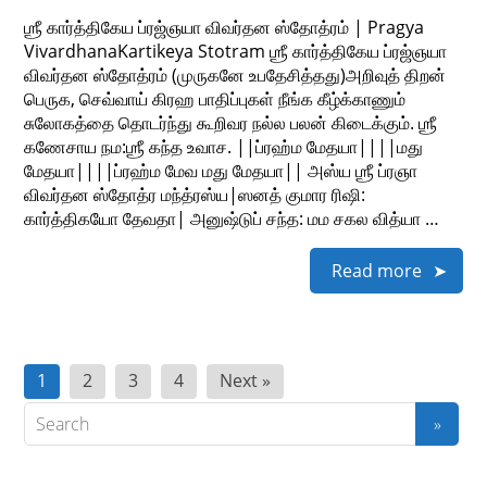
ஶ்ரீ கார்த்திகேய ப்ரஜ்ஞயா விவர்தன ஸ்தோத்ரம் | Pragya
VivardhanaKartikeya Stotram ஶ்ரீ கார்த்திகேய ப்ரஜ்ஞயா
விவர்தன ஸ்தோத்ரம் (முருகனே உபதேசித்தது)அறிவுத் திறன்
பெருக, செவ்வாய் கிரஹ பாதிப்புகள் நீங்க கீழ்க்காணும்
சுலோகத்தை தொடர்ந்து கூறிவர நல்ல பலன் கிடைக்கும். ஶ்ரீ
கணேசாய நம:ஶ்ரீ கந்த உவாச. ||ப்ரஹ்ம மேதயா||||மது
மேதயா||||ப்ரஹ்ம மேவ மது மேதயா|| அஸ்ய ஶ்ரீ ப்ரஞா
விவர்தன ஸ்தோத்ர மந்த்ரஸ்ய|ஸனத் குமார ரிஷி:
கார்த்திகயோ தேவதா| அனுஷ்டுப் சந்த: மம சகல வித்யா …
Read more
Posts
1
2
3
4
Next »
pagination