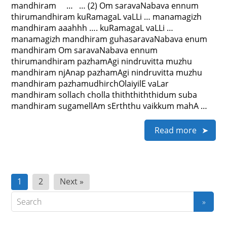
mandhiram … … (2) Om saravaNabava ennum
thirumandhiram kuRamagaL vaLLi … manamagizh
mandhiram aaahhh …. kuRamagaL vaLLi …
manamagizh mandhiram guhasaravaNabava enum
mandhiram Om saravaNabava ennum
thirumandhiram pazhamAgi nindruvitta muzhu
mandhiram njAnap pazhamAgi nindruvitta muzhu
mandhiram pazhamudhirchOlaiyilE vaLar
mandhiram sollach cholla thiththiththidum suba
mandhiram sugamellAm sErththu vaikkum mahA …
Read more
Posts
1
2
Next »
pagination