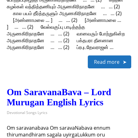
கழல்கள் வந்தித்தணியும் அருணகிரிநாதனே … … (2)
கால பயம் தீர்த்தருளும் அருணகிரிநாதனே … … (2)
[அண்ணாமலை … ] … … (2) [அண்ணாமலை …
] … … (2) வேல்வகுப்பு பாடித்தந்த
அருணகிரிநாதனே … … (2) வானவரும் போற்றுகின்ற
அருணகிரிநாதனே … … (2) பக்தபரா தீனனான
அருணகிரிநாதனே … … (2) ப்ரபுடதேவராஜன் …
Read more
Om SaravanaBava – Lord
Murugan English Lyrics
Devotional Songs Lyrics
Om saravanabava Om saravaNabava ennum
thirumandhiram sagala uyirgaLukkum oru