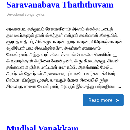
Saravanabava Thaththuvam
Devotional Songs Lyrics
சரவணபவ தத்துவம் சேனானீனாம் அஹம் ஸ்கந்த: படைத்
தலைவர்களுள் நான் ஸ்கந்தன் என்றார் கண்ணன் கீதையில்.
சூரபத்மாதியர், சிங்கமுகாசுரன், தாரகாசுரன், கிரௌஞ்சாசுரன்
ஆகியோர் பரம சிவபக்தர்களே, அவர்கள் சாகாவரம்
வேண்டினர். அந்த வரம் கிடைக்காமல் போகவே சிவனின்மறு
அவதாரத்தால் அழிவை வேண்டினர். அது கிடைத்தது. சிவன்
தங்களை அழிக்க மாட்டான் என நம்பி, அகங்காரம் மேலிட,
அவர்கள் தேவர்கள் அனைவரையும் பணியாளர்களாக்கினர்.
பிரம்மா, விஷ்ணு முதல், யாவரும் மோன நிலையிலிருந்த
சிவபெருமானை வேண்டினர், அவரும் இசைந்து பார்வதியை …
Read more
Mudhal Vanakkam