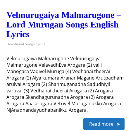
Velmurugaiya Malmarugone –
Lord Murugan Songs English
Lyrics
Devotional Songs Lyrics
Velmurugaiya Malmarugone Velmurugaiya
Malmarugone VelavadhEva Arogara (2) valli
Manogara Vadivel Muruga (4) Vedhanai theerAi
Arogara (2) Aiya kumara Aranar Magane Arutpadham
arulvai Arogara (2) Shanmuganadha Sadudhiyil
varuvai (3) Vedhanai theerai Arogara (2) Arogara
Arogara Skandhagurunadha Arogara (2) Arogara
Arogara Aaa arogara Vetrivel Muruganukku Arogara.
NjAnadhandayudhabanikku Arogara.
Read more