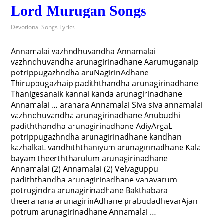
Lord Murugan Songs
Devotional Songs Lyrics
Annamalai vazhndhuvandha Annamalai
vazhndhuvandha arunagirinadhane Aarumuganaip
potrippugazhndha aruNagirinAdhane
Thiruppugazhaip padiththandha arunagirinadhane
Thanigesanaik kannal kanda arunagirinadhane
Annamalai … arahara Annamalai Siva siva annamalai
vazhndhuvandha arunagirinadhane Anubudhi
padiththandha arunagirinadhane AdiyArgaL
potrippugazhndha arunagirinadhane kandhan
kazhalkaL vandhiththaniyum arunagirinadhane Kala
bayam theerththarulum arunagirinadhane
Annamalai (2) Annamalai (2) Velvaguppu
padiththandha arunagirinadhane vanavarum
potrugindra arunagirinadhane Bakthabara
theeranana arunagirinAdhane prabudadhevarAjan
potrum arunagirinadhane Annamalai …