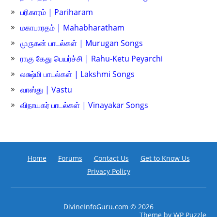
பரிகாரம் | Pariharam
மகாபாரதம் | Mahabharatham
முருகன் பாடல்கள் | Murugan Songs
ராகு கேது பெயர்ச்சி | Rahu-Ketu Peyarchi
லக்ஷ்மி பாடல்கள் | Lakshmi Songs
வாஸ்து | Vastu
விநாயகர் பாடல்கள் | Vinayakar Songs
Home
Forums
Contact Us
Get to Know Us
Privacy Policy
DivineInfoGuru.com
© 2026
Theme by
WP Puzzle