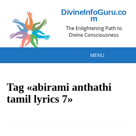
DivineInfoGuru.co
m
The Enlightening Path to
Divine Consciousness
MENU
Tag «abirami anthathi
tamil lyrics 7»