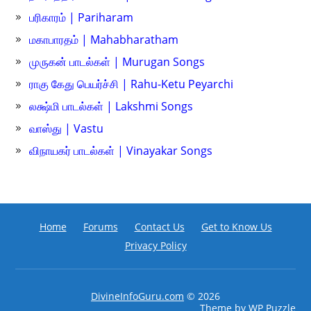
பரிகாரம் | Pariharam
மகாபாரதம் | Mahabharatham
முருகன் பாடல்கள் | Murugan Songs
ராகு கேது பெயர்ச்சி | Rahu-Ketu Peyarchi
லக்ஷ்மி பாடல்கள் | Lakshmi Songs
வாஸ்து | Vastu
விநாயகர் பாடல்கள் | Vinayakar Songs
Home
Forums
Contact Us
Get to Know Us
Privacy Policy
DivineInfoGuru.com
© 2026
Theme by
WP Puzzle