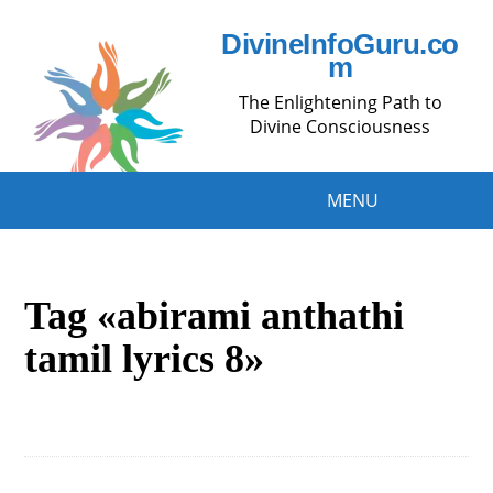
DivineInfoGuru.co
m
The Enlightening Path to
Divine Consciousness
MENU
Tag «abirami anthathi
tamil lyrics 8»