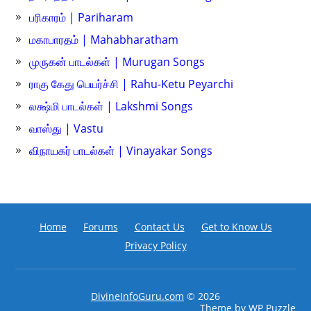
பரிகாரம் | Pariharam
மகாபாரதம் | Mahabharatham
முருகன் பாடல்கள் | Murugan Songs
ராகு கேது பெயர்ச்சி | Rahu-Ketu Peyarchi
லக்ஷ்மி பாடல்கள் | Lakshmi Songs
வாஸ்து | Vastu
விநாயகர் பாடல்கள் | Vinayakar Songs
Home
Forums
Contact Us
Get to Know Us
Privacy Policy
DivineInfoGuru.com
© 2026
Theme by
WP Puzzle