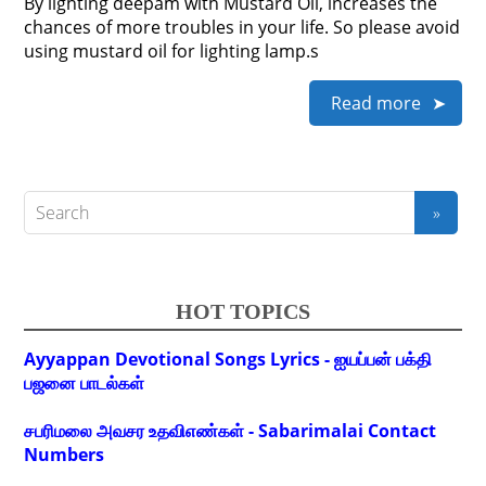
By lighting deepam with Mustard Oil, increases the
chances of more troubles in your life. So please avoid
using mustard oil for lighting lamp.s
Read more
HOT TOPICS
Ayyappan Devotional Songs Lyrics - ஐயப்பன் பக்தி
பஜனை பாடல்கள்
சபரிமலை அவசர உதவிஎண்கள் - Sabarimalai Contact
Numbers