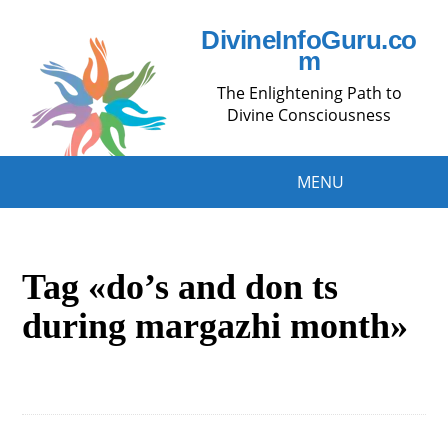
DivineInfoGuru.co
m
The Enlightening Path to
Divine Consciousness
MENU
Tag «do’s and don ts
during margazhi month»