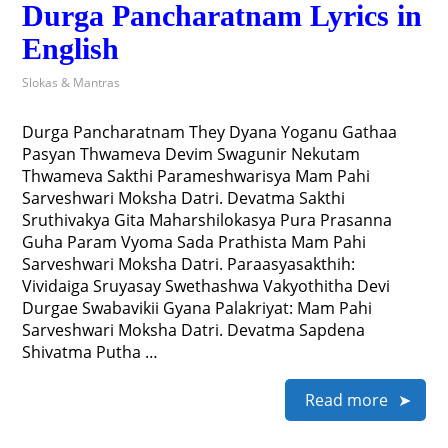
Durga Pancharatnam Lyrics in
English
Slokas & Mantras
Durga Pancharatnam They Dyana Yoganu Gathaa
Pasyan Thwameva Devim Swagunir Nekutam
Thwameva Sakthi Parameshwarisya Mam Pahi
Sarveshwari Moksha Datri. Devatma Sakthi
Sruthivakya Gita Maharshilokasya Pura Prasanna
Guha Param Vyoma Sada Prathista Mam Pahi
Sarveshwari Moksha Datri. Paraasyasakthih:
Vividaiga Sruyasay Swethashwa Vakyothitha Devi
Durgae Swabavikii Gyana Palakriyat: Mam Pahi
Sarveshwari Moksha Datri. Devatma Sapdena
Shivatma Putha …
Read more