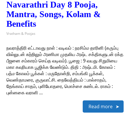
Navarathri Day 8 Pooja,
Mantra, Songs, Kolam &
Benefits
Vratham & Poojas
நவராத்திரி எட்டாவது நாள் : வடிவம் : நரசிம்ம தாரினி (கரும்பு
வில்லுடன் சுற்றிலும் அணிமா முதலிய அஷ்ட சக்திகளுடன் ரக்த
பீஜனை சம்காரம் செய்த வடிவம்). பூஜை : 9 வயது சிறுமியை
மகா கவுரியாக பூஜிக்க வேண்டும். திதி : அஷ்டமி. கோலம் :
பத்ம கோலம் பூக்கள் : மருதோன்றி, சம்பங்கி பூக்கள்,
வெண்தாமரை, குருவாட்சி. நைவேத்தியம் : பால்சாதம்,
தேங்காய் சாதம், புளியோதரை, மொச்சை சுண்டல். ராகம் :
புன்னகை வராளி …
Read more