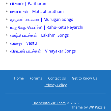
பரிகாரம் | Pariharam
மகாபாரதம் | Mahabharatham
முருகன் பாடல்கள் | Murugan Songs
ராகு கேது பெயர்ச்சி | Rahu-Ketu Peyarchi
லக்ஷ்மி பாடல்கள் | Lakshmi Songs
வாஸ்து | Vastu
விநாயகர் பாடல்கள் | Vinayakar Songs
Home
Forums
Contact Us
Get to Know Us
Privacy Policy
DivineInfoGuru.com
© 2026
Theme by
WP Puzzle