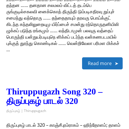
தந்தன …… தனதான சலமலம் விட்டத் தடம்பெ
ருங்குடில்சகலவி னைக்கொத் திருந்தி டும்படிசதிரவு றுப்புச்
சமைந்து வந்தொரு …… தந்தைதாயும் தரவரு பொய்க்குட்
கிடந்த கந்தலிலுறையுமு யிர்ப்பைச் சமன்து ரந்தொருதனியிலி
ழுக்கப் படுந்த ரங்கமும் …… வந்திடாமுன் பலவுரு வத்தைப்
பொருந்தி யன்றுயர்படியுநெ ளிக்கப் படர்ந்த வன்கணபடமயில்
புக்குத் துரந்து கொண்டிகல் …… வென்றிவேலா பரிமள மிக்கச்
…
Read more
Thiruppugazh Song 320 –
திருப்புகழ் பாடல் 320
திருப்புகழ் | Thiruppugazh
திருப்புகழ் பாடல் 320 – காஞ்சீபுரம்ராகம் – ஹிந்தோளம்; தாளம்