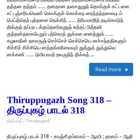
தத்தன தத்தம் …… தனதான தசைதுறுந் தொக்குக் கட்டளை
சட்டஞ்சரியவெண் கொக்குக் கொக்கந ரைத்தந்தலையுடம்
பெய்த்தெற் புத்தளை நெக்கிந் …… த்ரியமாறித் தடிகொடுந்
திக்குத் தப்பந டக்கும்தளர்வுறுஞ் சுத்தப் பித்தவி
ருத்தன்தகைபெறும் பற்கொத் துக்கள னைத்துங் ……
கழலாநின் றசலருஞ் செச்செச் செச்செயெ னச்சந்ததிகளும்
சிச்சிச் சிச்சியெ னத்தங்கரிவையும் துத்துத் துத்துவெ
னக்கண் …… டுமியாமற் றவருநிந் திக்கத் …
Read more
Thiruppugazh Song 318 –
திருப்புகழ் பாடல் 318
திருப்புகழ் | Thiruppugazh
திருப்புகழ் பாடல் 318 – காஞ்சீபுரம்ராகம் – ஆரபி ; தாளம் – ஆதி