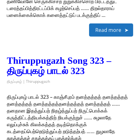
தணிவோனே செருக்கிச்சற் றுறுக்கிச்சொற் பிரட்டத்துட்
டரைத்தப்பித்திரட்டப்பிக் கழற்செப்பத் …… திறல்தாராய்
பனைக்கைக்கொக் கனைத்தட்டுப் படக்குத்திப் …
Read more
Thiruppugazh Song 323 –
திருப்புகழ் பாடல் 323
திருப்புகழ் | Thiruppugazh
திருப்புகழ் பாடல் 323 – காஞ்சீபுரம் தனத்தத்தத் தனத்தத்தத்
தனத்தத்தத் தனத்தத்தத்தனத்தத்தத் தனத்தத்தத் ……
தனதான இதத்துப்பற் றிதழ்த்துப்பற் றிருட்பொக்கக்
கருத்திட்டத்தியக்கத்திற் றியக்குற்றுச் …… சுழலாதே
எலுப்புச்சுக் கிலக்கத்தத் தடித்தொக்குக்
கடத்தைப்பெற்றெடுத்துப்பற் றடுத்தற்பத் …… துழலாதே
சுதத்தத்தச் சதத்தத்தப் பதத்தர்க்குற்