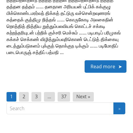
தத்தம்தனதனந் தத்தத் தத்தன தத்தம்தனதனந் தத்தத்
தத்தன தத்தம் …… தனதான அரியயன் புட்பிக் கக்குழு
மிக்கொண்டமரர்வந் திக்கத் தட்டுரு வச்சென்றவுணரங்
கத்தைக் குத்திமு றித்தங் …… கொருகோடி அலகைநின்
றொத்தித் தித்திய றுத்தும்பலவியங் கொட்டச் சக்கடி
கற்றந்தரியுடன் பற்றிக் குச்சரி மெச்சும் …… படிபாடிப் பரிமுகங்
கக்கச் செக்கண் விழித்தும்பவுரிகொண் டெட்டுத் திக்கையு
டைத்தும்படுகளம் புக்குத் தொக்குந டிக்கும் …… படிமோதிப்
படைபொருஞ் சத்திப் பத்மநி …
Read more
Posts
1
2
3
…
37
Next »
pagination