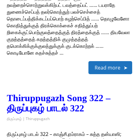
றவற்றைச்சொற்றுவக்கிற்பட் டவத்தைப்பட் …… டயராதே
துணைச்செப்பத் தலர்கொத்துற் பலச்செச்சைத்
தொடைப்பத்திக்கடப்பப்பொற் கழற்செப்பித் …… தொழுவேனோ
கொதித்துக்குத் திரக்கொக்கைச் சதித்துப்பற்
றிகைக்குட்பொற்குலத்தைத்குத் திரத்தைக்குத் …… தியவேலா
குறத்தத்தைத் கறத்தத்திக் குமுத்தத்தத்
தமொக்கிக்குக்குலத்துக்குக் குடக்கொற்றக் ……
கொடியோனே கதச்சுத்தச் …
Read more
Thiruppugazh Song 322 –
திருப்புகழ் பாடல் 322
திருப்புகழ் | Thiruppugazh
திருப்புகழ் பாடல் 322 – காஞ்சீபுரம்ராகம் – சுத்த தன்யாஸி;