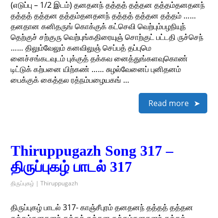
(எடுப்பு – 1/2 இடம்) தனதனந் தத்தத் தத்தன தத்தம்தனதனந்
தத்தத் தத்தன தத்தம்தனதனந் தத்தத் தத்தன தத்தம் ……
தனதான கனிதருங் கொக்குக் கட்செவி வெற்பும்பழநியுந்
தெற்குச் சற்குரு வெற்புங்கதிரையுஞ் சொற்குட் பட்டதி ருச்செந்
…… திலும்வேலும் கனவிலுஞ் செப்பத் தப்புமெ
னைச்சங்கடவுடம் புக்குத் தக்கவ னைத்துங்களவுகொண்
டிட்டுக் கற்பனை யிற்கண் …… சுழல்வேனைப் புனிதனம்
பைக்குக் கைத்தல ரத்நம்பழையகங் …
Read more
Thiruppugazh Song 317 –
திருப்புகழ் பாடல் 317
திருப்புகழ் | Thiruppugazh
திருப்புகழ் பாடல் 317- காஞ்சீபுரம் தனதனந் தத்தத் தத்தன