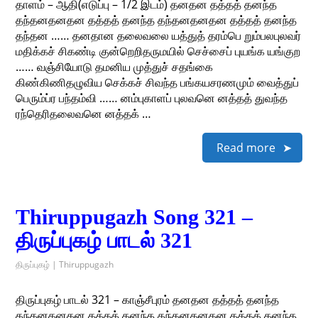
தாளம் – ஆதி(எடுப்பு – 1/2 இடம்) தனதன தத்தத் தனந்த
தந்தனதனதன தத்தத் தனந்த தந்தனதனதன தத்தத் தனந்த
தந்தன …… தனதான தலைவலை யத்துத் தரம்பெ றும்பலபுலவர்
மதிக்கச் சிகண்டி குன்றெறிதருமயில் செச்சைப் புயங்க யங்குற
…… வஞ்சியோடு தமனிய முத்துச் சதங்கை
கிண்கிணிதழுவிய செக்கச் சிவந்த பங்கயசரணமும் வைத்துப்
பெரும்ப்ர பந்தம்வி …… னம்புகாளப் புலவனெ னத்தத் துவந்த
ரந்தெரிதலைவனெ னத்தக் …
Read more
Thiruppugazh Song 321 –
திருப்புகழ் பாடல் 321
திருப்புகழ் | Thiruppugazh
திருப்புகழ் பாடல் 321 – காஞ்சீபுரம் தனதன தத்தத் தனந்த
தந்தனதனதன தத்தத் தனந்த தந்தனதனதன தத்தத் தனந்த