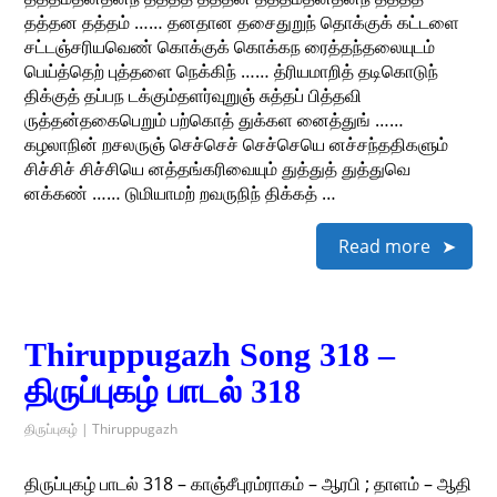
தத்தன தத்தம் …… தனதான தசைதுறுந் தொக்குக் கட்டளை
சட்டஞ்சரியவெண் கொக்குக் கொக்கந ரைத்தந்தலையுடம்
பெய்த்தெற் புத்தளை நெக்கிந் …… த்ரியமாறித் தடிகொடுந்
திக்குத் தப்பந டக்கும்தளர்வுறுஞ் சுத்தப் பித்தவி
ருத்தன்தகைபெறும் பற்கொத் துக்கள னைத்துங் ……
கழலாநின் றசலருஞ் செச்செச் செச்செயெ னச்சந்ததிகளும்
சிச்சிச் சிச்சியெ னத்தங்கரிவையும் துத்துத் துத்துவெ
னக்கண் …… டுமியாமற் றவருநிந் திக்கத் …
Read more
Thiruppugazh Song 318 –
திருப்புகழ் பாடல் 318
திருப்புகழ் | Thiruppugazh
திருப்புகழ் பாடல் 318 – காஞ்சீபுரம்ராகம் – ஆரபி ; தாளம் – ஆதி