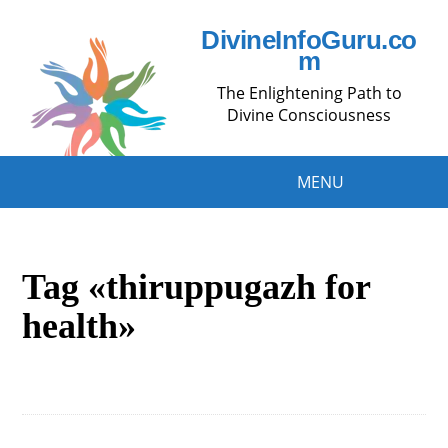
DivineInfoGuru.co
m
The Enlightening Path to
Divine Consciousness
MENU
Tag «thiruppugazh for
health»