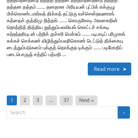
தத்தம்தனதனந் தத்தத் தத்தன தத்தம்தனதனந் தத்தத்
தத்தன தத்தம் …… தனதான அரியயன் புட்பிக் கக்குழு
மிக்கொண்டமரர்வந் திக்கத் தட்டுரு வச்சென்றவுணரங்
கத்தைக் குத்திமு றித்தங் …… கொருகோடி அலகைநின்
றொத்தித் தித்திய றுத்தும்பலவியங் கொட்டச் சக்கடி
கற்றந்தரியுடன் பற்றிக் குச்சரி மெச்சும் …… படிபாடிப் பரிமுகங்
கக்கச் செக்கண் விழித்தும்பவுரிகொண் டெட்டுத் திக்கையு
டைத்தும்படுகளம் புக்குத் தொக்குந டிக்கும் …… படிமோதிப்
படைபொருஞ் சத்திப் பத்மநி …
Read more
Posts
1
2
3
…
37
Next »
pagination