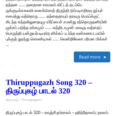
தந்தன …… தனதான சலமலம் விட்டத் தடம்பெ
ருங்குடில்சகலவி னைக்கொத் திருந்தி டும்படிசதிரவு றுப்புச்
சமைந்து வந்தொரு …… தந்தைதாயும் தரவரு பொய்க்குட்
கிடந்த கந்தலிலுறையுமு யிர்ப்பைச் சமன்து ரந்தொருதனியிலி
ழுக்கப் படுந்த ரங்கமும் …… வந்திடாமுன் பலவுரு வத்தைப்
பொருந்தி யன்றுயர்படியுநெ ளிக்கப் படர்ந்த வன்கணபடமயில்
புக்குத் துரந்து கொண்டிகல் …… வென்றிவேலா பரிமள மிக்கச்
…
Read more
Thiruppugazh Song 320 –
திருப்புகழ் பாடல் 320
திருப்புகழ் | Thiruppugazh
திருப்புகழ் பாடல் 320 – காஞ்சீபுரம்ராகம் – ஹிந்தோளம்; தாளம்