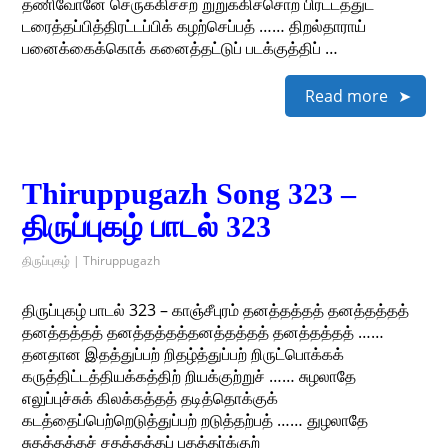
தணிவோனே செருக்கிச்சற் றுறுக்கிச்சொற் பிரட்டத்துட்
டரைத்தப்பித்திரட்டப்பிக் கழற்செப்பத் …… திறல்தாராய்
பனைக்கைக்கொக் கனைத்தட்டுப் படக்குத்திப் …
Read more
Thiruppugazh Song 323 –
திருப்புகழ் பாடல் 323
திருப்புகழ் | Thiruppugazh
திருப்புகழ் பாடல் 323 – காஞ்சீபுரம் தனத்தத்தத் தனத்தத்தத்
தனத்தத்தத் தனத்தத்தத்தனத்தத்தத் தனத்தத்தத் ……
தனதான இதத்துப்பற் றிதழ்த்துப்பற் றிருட்பொக்கக்
கருத்திட்டத்தியக்கத்திற் றியக்குற்றுச் …… சுழலாதே
எலுப்புச்சுக் கிலக்கத்தத் தடித்தொக்குக்
கடத்தைப்பெற்றெடுத்துப்பற் றடுத்தற்பத் …… துழலாதே
சுதத்தத்தச் சதத்தத்தப் பதத்தர்க்குற்