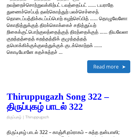
றவற்றைச்சொற்றுவக்கிற்பட் டவத்தைப்பட் …… டயராதே
துணைச்செப்பத் தலர்கொத்துற் பலச்செச்சைத்
தொடைப்பத்திக்கடப்பப்பொற் கழற்செப்பித் …… தொழுவேனோ
கொதித்துக்குத் திரக்கொக்கைச் சதித்துப்பற்
றிகைக்குட்பொற்குலத்தைத்குத் திரத்தைக்குத் …… தியவேலா
குறத்தத்தைத் கறத்தத்திக் குமுத்தத்தத்
தமொக்கிக்குக்குலத்துக்குக் குடக்கொற்றக் ……
கொடியோனே கதச்சுத்தச் …
Read more
Thiruppugazh Song 322 –
திருப்புகழ் பாடல் 322
திருப்புகழ் | Thiruppugazh
திருப்புகழ் பாடல் 322 – காஞ்சீபுரம்ராகம் – சுத்த தன்யாஸி;