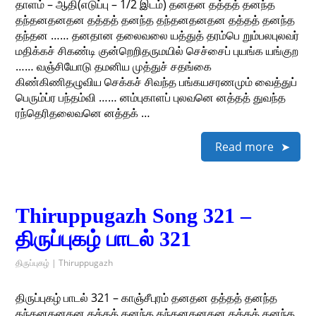
தாளம் – ஆதி(எடுப்பு – 1/2 இடம்) தனதன தத்தத் தனந்த
தந்தனதனதன தத்தத் தனந்த தந்தனதனதன தத்தத் தனந்த
தந்தன …… தனதான தலைவலை யத்துத் தரம்பெ றும்பலபுலவர்
மதிக்கச் சிகண்டி குன்றெறிதருமயில் செச்சைப் புயங்க யங்குற
…… வஞ்சியோடு தமனிய முத்துச் சதங்கை
கிண்கிணிதழுவிய செக்கச் சிவந்த பங்கயசரணமும் வைத்துப்
பெரும்ப்ர பந்தம்வி …… னம்புகாளப் புலவனெ னத்தத் துவந்த
ரந்தெரிதலைவனெ னத்தக் …
Read more
Thiruppugazh Song 321 –
திருப்புகழ் பாடல் 321
திருப்புகழ் | Thiruppugazh
திருப்புகழ் பாடல் 321 – காஞ்சீபுரம் தனதன தத்தத் தனந்த
தந்தனதனதன தத்தத் தனந்த தந்தனதனதன தத்தத் தனந்த