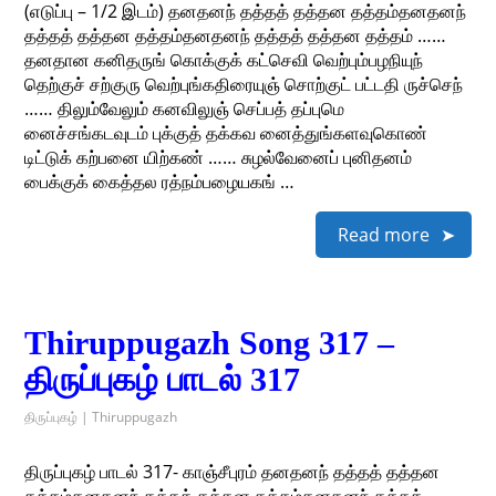
(எடுப்பு – 1/2 இடம்) தனதனந் தத்தத் தத்தன தத்தம்தனதனந்
தத்தத் தத்தன தத்தம்தனதனந் தத்தத் தத்தன தத்தம் ……
தனதான கனிதருங் கொக்குக் கட்செவி வெற்பும்பழநியுந்
தெற்குச் சற்குரு வெற்புங்கதிரையுஞ் சொற்குட் பட்டதி ருச்செந்
…… திலும்வேலும் கனவிலுஞ் செப்பத் தப்புமெ
னைச்சங்கடவுடம் புக்குத் தக்கவ னைத்துங்களவுகொண்
டிட்டுக் கற்பனை யிற்கண் …… சுழல்வேனைப் புனிதனம்
பைக்குக் கைத்தல ரத்நம்பழையகங் …
Read more
Thiruppugazh Song 317 –
திருப்புகழ் பாடல் 317
திருப்புகழ் | Thiruppugazh
திருப்புகழ் பாடல் 317- காஞ்சீபுரம் தனதனந் தத்தத் தத்தன