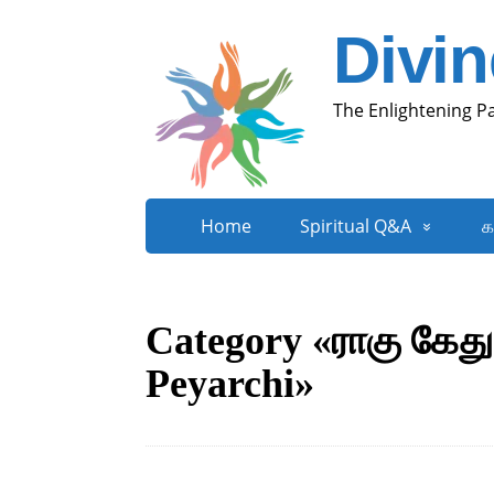
Divi
The Enlightening P
Home
Spiritual Q&A
க
Category «ராகு கேது
Peyarchi»