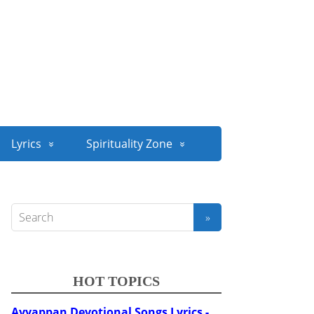
Lyrics
Spirituality Zone
HOT TOPICS
Ayyappan Devotional Songs Lyrics -