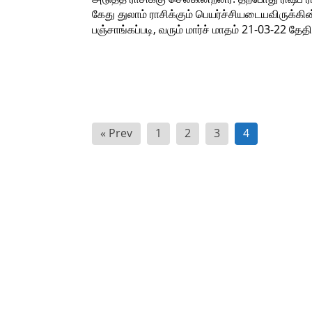
கேது துலாம் ராசிக்கும் பெயர்ச்சியடையவிருக்கி
பஞ்சாங்கப்படி, வரும் மார்ச் மாதம் 21-03-22 தேத
Posts
« Prev
1
2
3
4
pagination