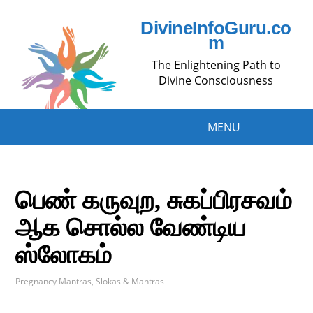
DivineInfoGuru.co
m
The Enlightening Path to
Divine Consciousness
MENU
பெண் கருவுற, சுகப்பிரசவம்
ஆக சொல்ல வேண்டிய
ஸ்லோகம்
Pregnancy Mantras
,
Slokas & Mantras