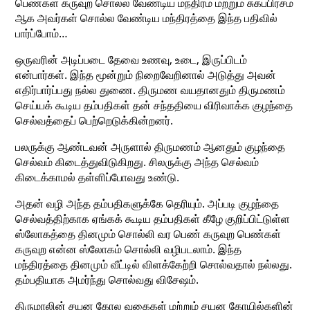
பெண்கள் கருவுற சொல்ல வேண்டிய மந்திரம் மற்றும் சுகப்பிரசம
ஆக அவர்கள் சொல்ல வேண்டிய மந்திரத்தை இந்த பதிவில்
பார்ப்போம்…
ஒருவரின் அடிப்படை தேவை உணவு, உடை, இருப்பிடம்
என்பார்கள். இந்த மூன்றும் நிறைவேறினால் அடுத்து அவன்
எதிர்பார்ப்பது நல்ல துணை. திருமண வயதானதும் திருமணம்
செய்யக் கூடிய தம்பதிகள் தன் சந்ததியை விரிவாக்க குழந்தை
செல்வத்தைப் பெற்றெடுக்கின்றனர்.
பலருக்கு ஆண்டவன் அருளால் திருமணம் ஆனதும் குழந்தை
செல்வம் கிடைத்துவிடுகிறது. சிலருக்கு அந்த செல்வம்
கிடைக்காமல் தள்ளிப்போவது உண்டு.
அதன் வழி அந்த தம்பதிகளுக்கே தெரியும். அப்படி குழந்தை
செல்வத்திற்காக ஏங்கக் கூடிய தம்பதிகள் கீழே குறிப்பிட்டுள்ள
ஸ்லோகத்தை தினமும் சொல்லி வர பெண் கருவுற பெண்கள்
கருவுற என்ன ஸ்லோகம் சொல்லி வழிபடலாம். இந்த
மந்திரத்தை தினமும் வீட்டில் விளக்கேற்றி சொல்வதால் நல்லது.
தம்பதியாக அமர்ந்து சொல்வது விசேஷம்.
திருமாலின் சயன கோல வகைகள் மற்றும் சயன கோயில்களின்