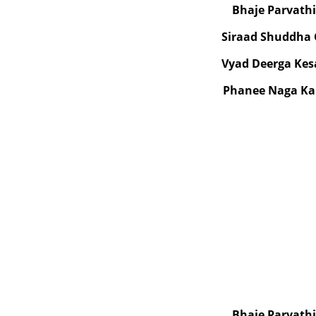
Bhaje Parvath
Siraad Shuddha
Vyad Deerga Ke
Phanee Naga Ka
Bhaje Parvath