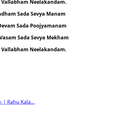
i Vallabham Neelakandam.
adham Sada Sevya Manam
 Devam Sada Poojyamanam
 Vasam Sada Sevya Mekham
i Vallabham Neelakandam.
ாமா | Rahu Kala…