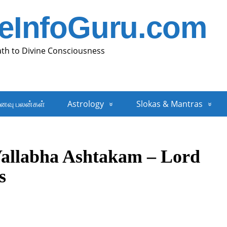
neInfoGuru.com
ath to Divine Consciousness
னவு பலன்கள்
Astrology
Slokas & Mantras
Vallabha Ashtakam – Lord
s