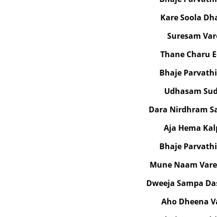
Kare Soola D
Suresam Va
Thane Charu 
Bhaje Parvath
Udhasam Sud
Dara Nirdhram S
Aja Hema Ka
Bhaje Parvath
Mune Naam Var
Dweeja Sampa Da
Aho Dheena V