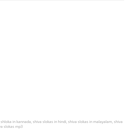
 shloka in kannada
,
shiva slokas in hindi
,
shiva slokas in malayalam
,
shiva
va slokas mp3