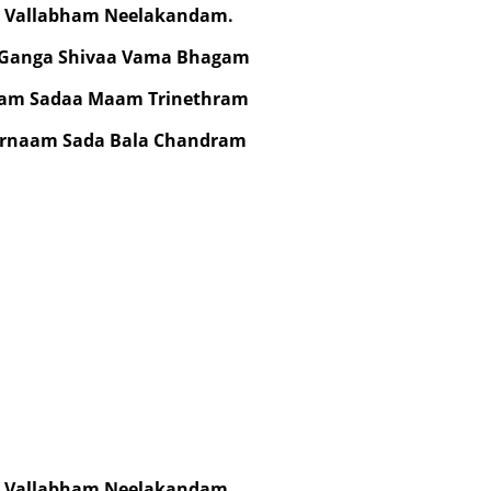
i Vallabham Neelakandam.
 Ganga Shivaa Vama Bhagam
sam Sadaa Maam Trinethram
rnaam Sada Bala Chandram
i Vallabham Neelakandam.