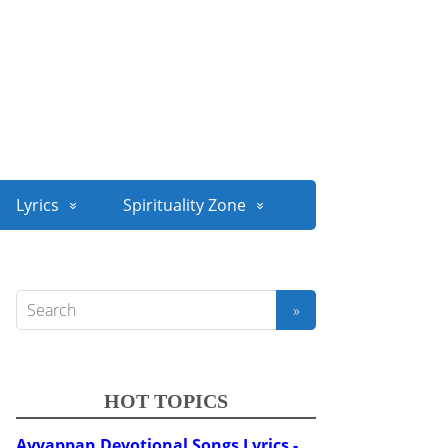
Lyrics
Spirituality Zone
HOT TOPICS
Ayyappan Devotional Songs Lyrics -