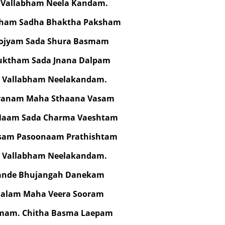
i Vallabham Neela Kandam.
idham Sadha Bhaktha Paksham
oojyam Sada Shura Basmam
uktham Sada Jnana Dalpam
i Vallabham Neelakandam.
anam Maha Sthaana Vasam
Naam Sada Charma Vaeshtam
sam Pasoonaam Prathishtam
i Vallabham Neelakandam.
ande Bhujangah Danekam
alam Maha Veera Sooram
rmam. Chitha Basma Laepam