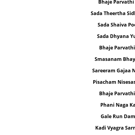
Bhaje Parvath
Sada Theertha S
Sada Shaiva P
Sada Dhyana Y
Bhaje Parvath
Smasanam Bhay
Sareeram Gajaa 
Pisacham Nisesa
Bhaje Parvath
Phani Naga K
Gale Run Dam
Kadi Vyagra Sa