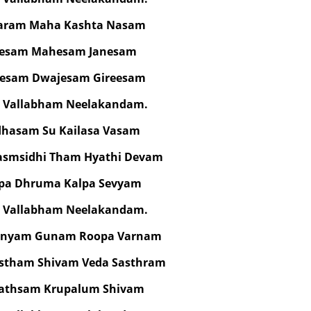
haram Maha Kashta Nasam
resam Mahesam Janesam
Eesam Dwajesam Gireesam
i Vallabham Neelakandam.
hasam Su Kailasa Vasam
asmsidhi Tham Hyathi Devam
lpa Dhruma Kalpa Sevyam
i Vallabham Neelakandam.
enyam Gunam Roopa Varnam
stham Shivam Veda Sasthram
athsam Krupalum Shivam