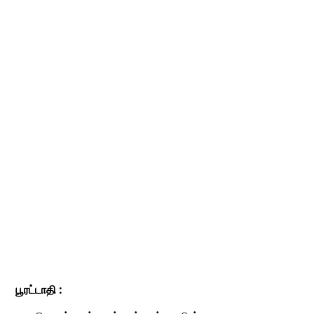
பூரட்டாதி :