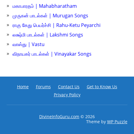
மகாபாரதம் | Mahabharatham
முருகன் பாடல்கள் | Murugan Songs
ராகு கேது பெயர்ச்சி | Rahu-Ketu Peyarchi
லக்ஷ்மி பாடல்கள் | Lakshmi Songs
வாஸ்து | Vastu
விநாயகர் பாடல்கள் | Vinayakar Songs
Home
Forums
Contact Us
Get to Know Us
Privacy Policy
DivineInfoGuru.com
© 2026
Theme by
WP Puzzle