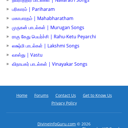
நவராத்திரி பாடல்கள் | Navaratri Songs
பரிகாரம் | Pariharam
மகாபாரதம் | Mahabharatham
முருகன் பாடல்கள் | Murugan Songs
ராகு கேது பெயர்ச்சி | Rahu-Ketu Peyarchi
லக்ஷ்மி பாடல்கள் | Lakshmi Songs
வாஸ்து | Vastu
விநாயகர் பாடல்கள் | Vinayakar Songs
Home
Forums
Contact Us
Get to Know Us
Privacy Policy
DivineInfoGuru.com
© 2026