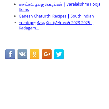
வரலட்சுமி பூஜை பொருட்கள் | Varalakshmi Pooja
Items
Ganesh Chaturthi Recipes | South Indian
கடகம் ராகு கேது பெயர்ச்சி பலன் 2023-2025 |
Kadagam…