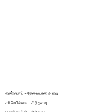
எண்ணெய் – தேவையான அளவு
கரிவேபில்லை – சிறிதளவு