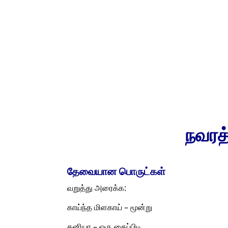
நவரத
தேவையான பொருட்கள்
வறுத்து அரைக்க:
காய்ந்த மிளகாய் – மூன்று
தனியா – ஒரு கைப்பிடி