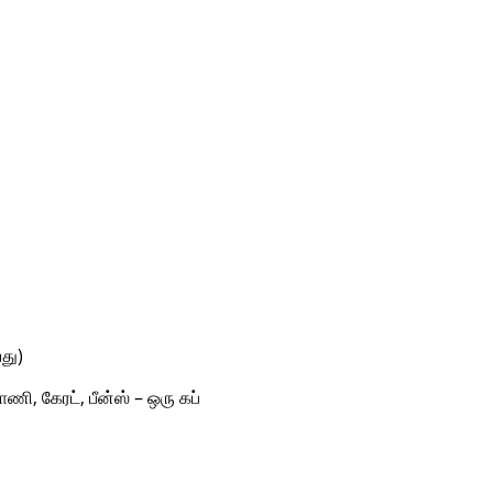
து)
ி, கேரட், பீன்ஸ் – ஒரு கப்