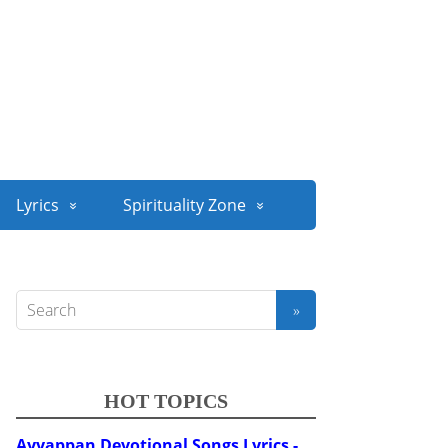
Lyrics
Spirituality Zone
HOT TOPICS
Ayyappan Devotional Songs Lyrics -