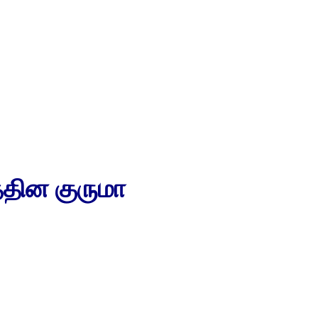
்தின குருமா