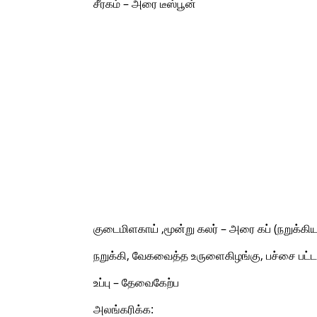
சீரகம் – அரை டீஸ்பூன்
குடைமிளகாய் ,மூன்று கலர் – அரை கப் (நறுக்கிய
நறுக்கி, வேகவைத்த உருளைகிழங்கு, பச்சை பட்டாண
உப்பு – தேவைகேற்ப
அலங்கரிக்க: