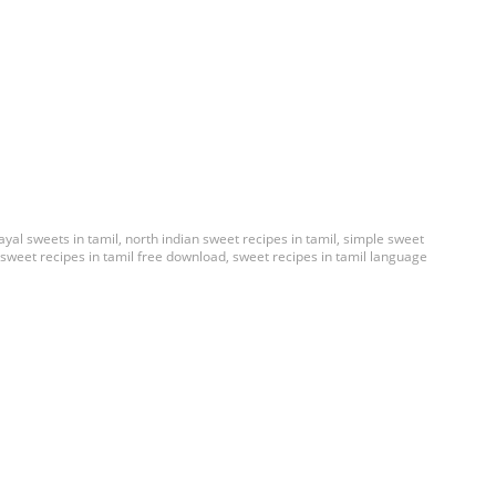
al sweets in tamil
,
north indian sweet recipes in tamil
,
simple sweet
sweet recipes in tamil free download
,
sweet recipes in tamil language