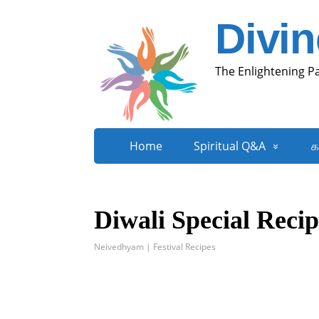
Divi
The Enlightening P
Home
Spiritual Q&A
க
Diwali Special Rec
Neivedhyam | Festival Recipes