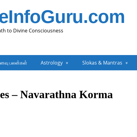
neInfoGuru.com
ath to Divine Consciousness
னவு பலன்கள்
Astrology
Slokas & Mantras
ipes – Navarathna Korma