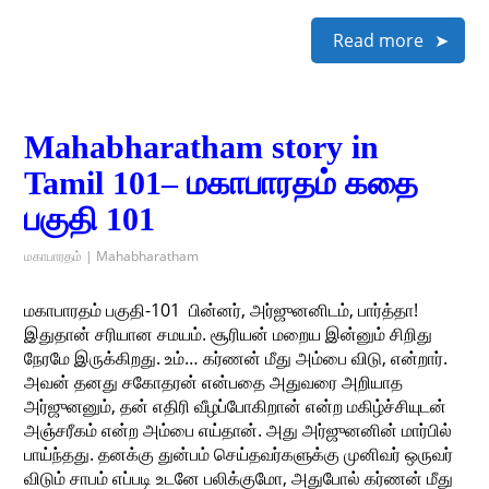
Read more
Mahabharatham story in
Tamil 101– மகாபாரதம் கதை
பகுதி 101
மகாபாரதம் | Mahabharatham
மகாபாரதம் பகுதி-101 ​ பின்னர், அர்ஜுனனிடம், பார்த்தா!
இதுதான் சரியான சமயம். சூரியன் மறைய இன்னும் சிறிது
நேரமே இருக்கிறது. உம்… கர்ணன் மீது அம்பை விடு, என்றார்.
அவன் தனது சகோதரன் என்பதை அதுவரை அறியாத
அர்ஜுனனும், தன் எதிரி வீழப்போகிறான் என்ற மகிழ்ச்சியுடன்
அஞ்சரீகம் என்ற அம்பை எய்தான். அது அர்ஜுனனின் மார்பில்
பாய்ந்தது. தனக்கு துன்பம் செய்தவர்களுக்கு முனிவர் ஒருவர்
விடும் சாபம் எப்படி உடனே பலிக்குமோ, அதுபோல் கர்ணன் மீது