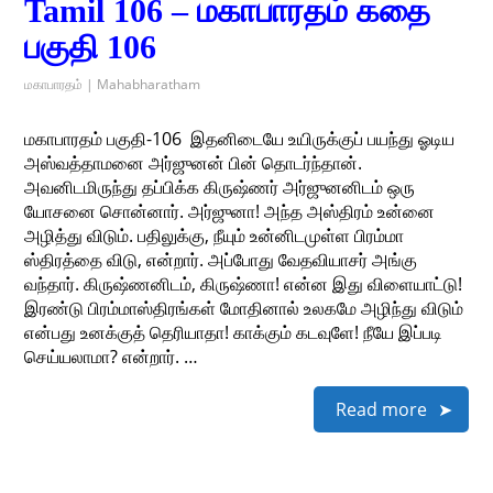
Tamil 106 – மகாபாரதம் கதை
பகுதி 106
மகாபாரதம் | Mahabharatham
மகாபாரதம் பகுதி-106 ​ இதனிடையே உயிருக்குப் பயந்து ஓடிய
அஸ்வத்தாமனை அர்ஜுனன் பின் தொடர்ந்தான்.
அவனிடமிருந்து தப்பிக்க கிருஷ்ணர் அர்ஜுனனிடம் ஒரு
யோசனை சொன்னார். அர்ஜுனா! அந்த அஸ்திரம் உன்னை
அழித்து விடும். பதிலுக்கு, நீயும் உன்னிடமுள்ள பிரம்மா
ஸ்திரத்தை விடு, என்றார். அப்போது வேதவியாசர் அங்கு
வந்தார். கிருஷ்ணனிடம், கிருஷ்ணா! என்ன இது விளையாட்டு!
இரண்டு பிரம்மாஸ்திரங்கள் மோதினால் உலகமே அழிந்து விடும்
என்பது உனக்குத் தெரியாதா! காக்கும் கடவுளே! நீயே இப்படி
செய்யலாமா? என்றார். …
Read more