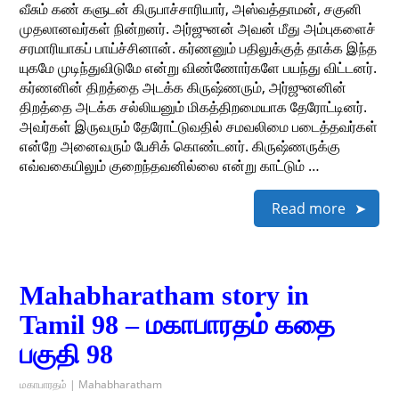
வீசும் கண் களுடன் கிருபாச்சாரியார், அஸ்வத்தாமன், சகுனி
முதலானவர்கள் நின்றனர். அர்ஜுனன் அவன் மீது அம்புகளைச்
சரமாரியாகப் பாய்ச்சினான். கர்ணனும் பதிலுக்குத் தாக்க இந்த
யுகமே முடிந்துவிடுமே என்று விண்ணோர்களே பயந்து விட்டனர்.
கர்ணனின் திறத்தை அடக்க கிருஷ்ணரும், அர்ஜுனனின்
திறத்தை அடக்க சல்லியனும் மிகத்திறமையாக தேரோட்டினர்.
அவர்கள் இருவரும் தேரோட்டுவதில் சமவலிமை படைத்தவர்கள்
என்றே அனைவரும் பேசிக் கொண்டனர். கிருஷ்ணருக்கு
எவ்வகையிலும் குறைந்தவனில்லை என்று காட்டும் …
Read more
Mahabharatham story in
Tamil 98 – மகாபாரதம் கதை
பகுதி 98
மகாபாரதம் | Mahabharatham