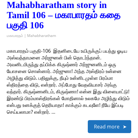
Mahabharatham story in
Tamil 106 – மகாபாரதம் கதை
பகுதி 106
மகாபாரதம் | Mahabharatham
மகாபாரதம் பகுதி-106 ​ இதனிடையே உயிருக்குப் பயந்து ஓடிய
அஸ்வத்தாமனை அர்ஜுனன் பின் தொடர்ந்தான்.
அவனிடமிருந்து தப்பிக்க கிருஷ்ணர் அர்ஜுனனிடம் ஒரு
யோசனை சொன்னார். அர்ஜுனா! அந்த அஸ்திரம் உன்னை
அழித்து விடும். பதிலுக்கு, நீயும் உன்னிடமுள்ள பிரம்மா
ஸ்திரத்தை விடு, என்றார். அப்போது வேதவியாசர் அங்கு
வந்தார். கிருஷ்ணனிடம், கிருஷ்ணா! என்ன இது விளையாட்டு!
இரண்டு பிரம்மாஸ்திரங்கள் மோதினால் உலகமே அழிந்து விடும்
என்பது உனக்குத் தெரியாதா! காக்கும் கடவுளே! நீயே இப்படி
செய்யலாமா? என்றார். …
Read more