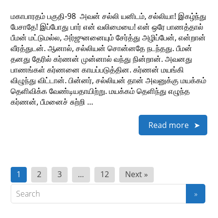
மகாபாரதம் பகுதி-98 ​ அவன் சல்லி யனிடம், சல்லியா! இகழ்ந்து
பேசாதே! இப்போது பார் என் வலிமையை! என் ஒரே பாணத்தால்
பீமன் மட்டுமல்ல, அர்ஜுனனையும் சேர்த்து அழிப்பேன், என்றான்
வீரத்துடன். ஆனால், சல்லியன் சொன்னதே நடந்தது. பீமன்
தனது தேரில் கர்ணன் முன்னால் வந்து நின்றான். அவனது
பாணங்கள் கர்ணனை காயப்படுத்தின. கர்ணன் மயங்கி
விழுந்து விட்டான். பின்னர், சல்லியன் தான் அவனுக்கு மயக்கம்
தெளிவிக்க வேண்டியதாயிற்று. மயக்கம் தெளிந்து எழுந்த
கர்ணன், பீமனைச் சுற்றி …
Read more
Posts
1
2
3
…
12
Next »
pagination