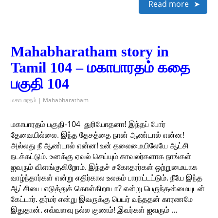
Read more
Mahabharatham story in
Tamil 104 – மகாபாரதம் கதை
பகுதி 104
மகாபாரதம் | Mahabharatham
மகாபாரதம் பகுதி-104 ​ துரியோதனா! இந்தப் போர்
தேவையில்லை. இந்த தேசத்தை நான் ஆண்டால் என்ன!
அல்லது நீ ஆண்டால் என்ன! உன் தலைமையிலேயே ஆட்சி
நடக்கட்டும். உனக்கு ஏவல் செய்யும் காவலர்களாக நாங்கள்
ஐவரும் விளங்குகிறோம். இந்தச் சகோதரர்கள் ஒற்றுமையாக
வாழ்ந்தார்கள் என்று எதிர்கால உலகம் பாராட்டட்டும். நீயே இந்த
ஆட்சியை எடுத்துக் கொள்கிறாயா? என்று பெருந்தன்மையுடன்
கேட்டார். தர்மர் என்று இவருக்கு பெயர் வந்ததன் காரணமே
இதுதான். எவ்வளவு நல்ல குணம்! இவர்கள் ஐவரும் …