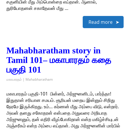
சகுனியின் மீது அம்பொன்றை எய்தான். ஆனால்,
துரியோதனன் சகாதேவன் மீது …
Read more
Mahabharatham story in
Tamil 101– மகாபாரதம் கதை
பகுதி 101
மகாபாரதம் | Mahabharatham
மகாபாரதம் பகுதி-101 ​ பின்னர், அர்ஜுனனிடம், பார்த்தா!
இதுதான் சரியான சமயம். சூரியன் மறைய இன்னும் சிறிது
நேரமே இருக்கிறது. உம்… கர்ணன் மீது அம்பை விடு, என்றார்.
அவன் தனது சகோதரன் என்பதை அதுவரை அறியாத
அர்ஜுனனும், தன் எதிரி வீழப்போகிறான் என்ற மகிழ்ச்சியுடன்
அஞ்சரீகம் என்ற அம்பை எய்தான். அது அர்ஜுனனின் மார்பில்