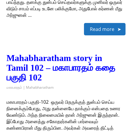
பாய்ந்தது. தனக்கு துன்பம் செய்தவர்களுக்கு முனிவர் ஒருவர்
விடும் சாபம் எப்படி உடனே பலிக்குமோ, அதுபோல் கர்ணன் மீது
அர்ஜுனன் …
Read more
Mahabharatham story in
Tamil 102 – மகாபாரதம் கதை
பகுதி 102
மகாபாரதம் | Mahabharatham
மகாபாரதம் பகுதி-102 ​ ஒருவர் பிறருக்குத் துன்பம் செய்ய
நினைக்கும்போது, அது தன்னையே தாக்கும் என்பதை உணர
வேண்டும். அந்த நிலைமையில் தான் அர்ஜுனன் இருந்தான்.
இப்போது அனைத்து சகோதரர்களின் பார்வையும்
கண்ணபிரான் மீது திரும்பின. அவர்கள் அவரைத் திட்டித்