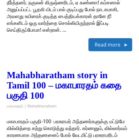
தீர்த்தனர். நகுலன் கிருஷ்ணரிடம், ஏ கண்ணா! கம்சனால்
அனுப்பப்பட்ட பூதகி யிடம் பால் குடிப்பது போல் நாடகமாகி,
அவளது உயிரைக் குடித்த பைத்தியக்காரன் தானே நீ!
எங்களிடம் ஒரு வார்த்தை சொல்லியிருந்தால் இப்படி
செய்திருப்போமா! என்றான். …
Read more
Mahabharatham story in
Tamil 100 – மகாபாரதம் கதை
பகுதி 100
மகாபாரதம் | Mahabharatham
மகாபாரதம் பகுதி-100 ​ பரசுராமர் அந்தணர்களுக்கு மட்டுமே
வில்வித்தை கற்று கொடுத்து வந்தார். கர்ணனும், வில்லார்வம்
காரணமாக அந்தணனைப் போல் வேடமிட்டு பரசுராமரிடம்