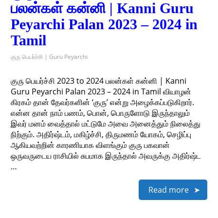
பலன்கள் கன்னி | Kanni Guru
Peyarchi Palan 2023 – 2024 in
Tamil
குரு பெயர்ச்சி | Guru Peyarchi
குரு பெயர்ச்சி 2023 to 2024 பலன்கள் கன்னி | Kanni
Guru Peyarchi Palan 2023 – 2024 in Tamil வியாழன்
கிரகம் தான் தேவர்களின் ‘குரு’ என்று அழைக்கப்படுகிறார்.
என்ன தான் நாம் பணம், பொன், பொருளோடு இருந்தாலும்
இவர் மனம் வைத்தால் மட்டுமே அவை அனைத்தும் நிலைத்து
நிற்கும். அதிர்ஷ்டம், மகிழ்ச்சி, திருமணம் யோகம், செழிப்பு
ஆகியவற்றின் காரணியாக விளங்கும் குரு பகவான்
ஒருவருடைய ராசியில் சுபமாக இருந்தால் அவருக்கு அதிர்ஷ்ட
…
Read more