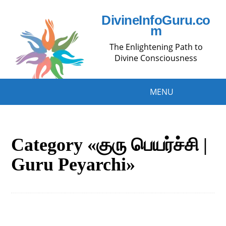
DivineInfoGuru.co
m
The Enlightening Path to
Divine Consciousness
MENU
Category «குரு பெயர்ச்சி |
Guru Peyarchi»