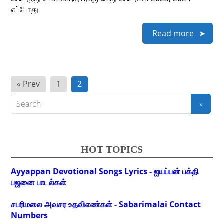
எப்போது
Read more
Posts
« Prev
1
2
pagination
HOT TOPICS
Ayyappan Devotional Songs Lyrics - ஐயப்பன் பக்தி
பஜனை பாடல்கள்
சபரிமலை அவசர உதவிஎண்கள் - Sabarimalai Contact
Numbers