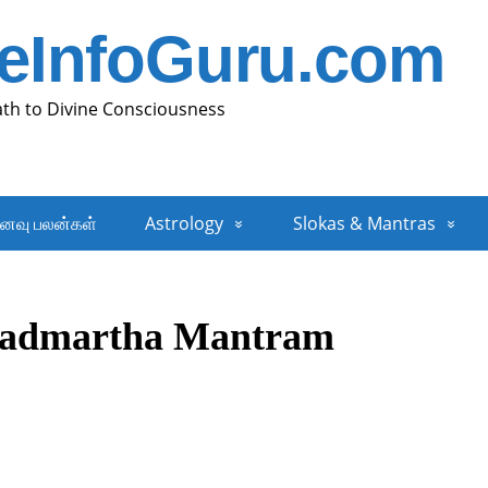
neInfoGuru.com
ath to Divine Consciousness
னவு பலன்கள்
Astrology
Slokas & Mantras
Aadmartha Mantram