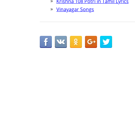
Krishna 108 Potri in Tamil Lyrics
Vinayagar Songs