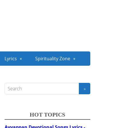
Lyrics
Spirituality Zone
HOT TOPICS
Ayyappan Devotional Songs Lyrics -