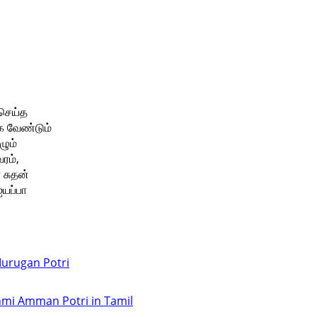
 செய்த
க வேண்டும்
ழும்
ரம்,
 சுதன்
யப்பா
Murugan Potri
shmi Amman Potri in Tamil