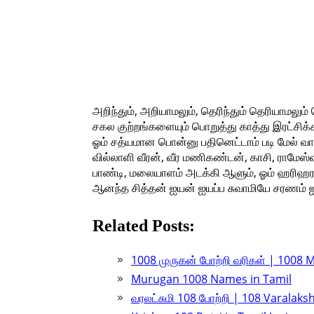
அறிந்தும், அறியாமலும், தெரிந்தும் தெரியாமலும்
சகல குற்றங்களையும் பொறுத்து காத்து இரட்சிக்
ஓம் சத்யமான பொன்னு பதினெட்டாம் படி மேல் வா
வில்லாளி வீரன், வீர மணிகண்டன், காசி, ராமேஸ்வ
பாண்டி, மலையாளம் அடக்கி ஆளும், ஓம் ஹரிஹர
ஆனந்த சித்தன் ஐயன் ஐயப்ப சுவாமியே சரணம் ஐ
Related Posts:
1008 முருகன் போற்றி வரிகள் | 1008 
Murugan 1008 Names in Tamil
வரலட்சுமி 108 போற்றி | 108 Varalak