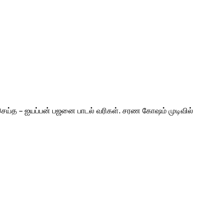
் செய்த – ஐயப்பன் பஜனை பாடல் வரிகள். சரண‌ கோஷம் முடிவில்