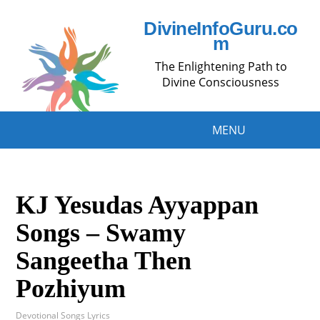
DivineInfoGuru.co
m
The Enlightening Path to
Divine Consciousness
MENU
KJ Yesudas Ayyappan
Songs – Swamy
Sangeetha Then
Pozhiyum
Devotional Songs Lyrics