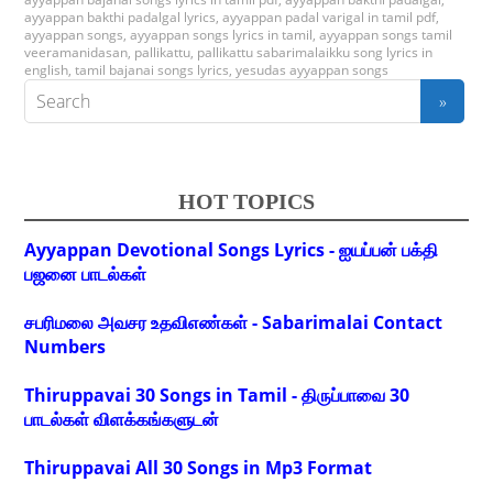
ayyappan bakthi padalgal lyrics
,
ayyappan padal varigal in tamil pdf
,
ayyappan songs
,
ayyappan songs lyrics in tamil
,
ayyappan songs tamil
veeramanidasan
,
pallikattu
,
pallikattu sabarimalaikku song lyrics in
english
,
tamil bajanai songs lyrics
,
yesudas ayyappan songs
HOT TOPICS
Ayyappan Devotional Songs Lyrics - ஐயப்பன் பக்தி
பஜனை பாடல்கள்
சபரிமலை அவசர உதவிஎண்கள் - Sabarimalai Contact
Numbers
Thiruppavai 30 Songs in Tamil - திருப்பாவை 30
பாடல்கள் விளக்கங்களுடன்
Thiruppavai All 30 Songs in Mp3 Format