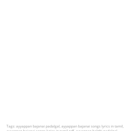
Tags:
ayyappan bajanai padalgal
,
ayyappan bajanai songs lyrics in tamil
,
ayyappan bajanai songs lyrics in tamil pdf
,
ayyappan bakthi padalgal
,