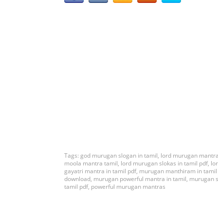
Tags:
god murugan slogan in tamil
,
lord murugan mantra
moola mantra tamil
,
lord murugan slokas in tamil pdf
,
lo
gayatri mantra in tamil pdf
,
murugan manthiram in tamil
download
,
murugan powerful mantra in tamil
,
murugan s
tamil pdf
,
powerful murugan mantras