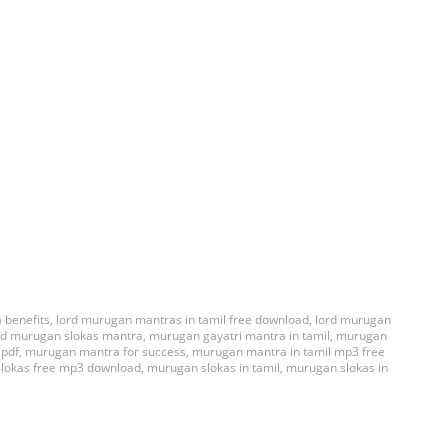
 benefits
,
lord murugan mantras in tamil free download
,
lord murugan
rd murugan slokas mantra
,
murugan gayatri mantra in tamil
,
murugan
 pdf
,
murugan mantra for success
,
murugan mantra in tamil mp3 free
lokas free mp3 download
,
murugan slokas in tamil
,
murugan slokas in