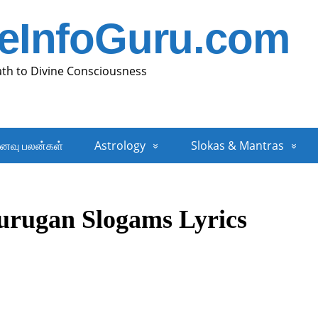
neInfoGuru.com
ath to Divine Consciousness
னவு பலன்கள்
Astrology
Slokas & Mantras
rugan Slogams Lyrics