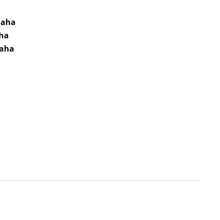
a
maha
ha
aha