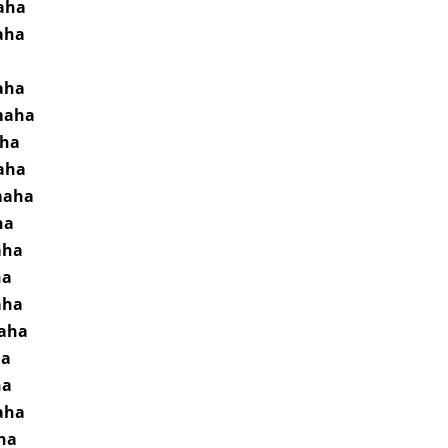
aha
aha
aha
maha
aha
aha
maha
ha
aha
ha
aha
aha
ha
ha
aha
ha