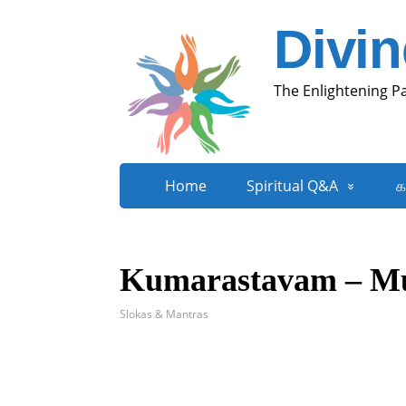
Divi
The Enlightening P
Home
Spiritual Q&A
க
Kumarastavam – Mu
Slokas & Mantras