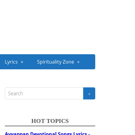
Lyrics
Spirituality Zone
HOT TOPICS
Ayyappan Devotional Songs Lyrics -