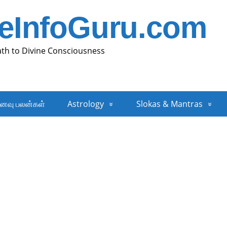
neInfoGuru.com
ath to Divine Consciousness
னவு பலன்கள்
Astrology
Slokas & Mantras