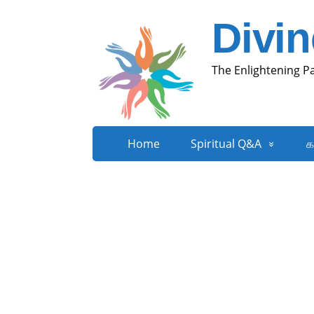
Divi
The Enlightening P
Home
Spiritual Q&A
க