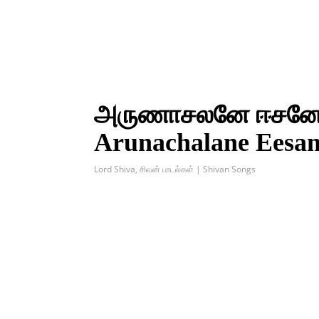
அருணாசலனே ஈசனே ப
Arunachalane Eesane
Lord Shiva
,
சிவன் பாடல்கள் | Shivan Songs