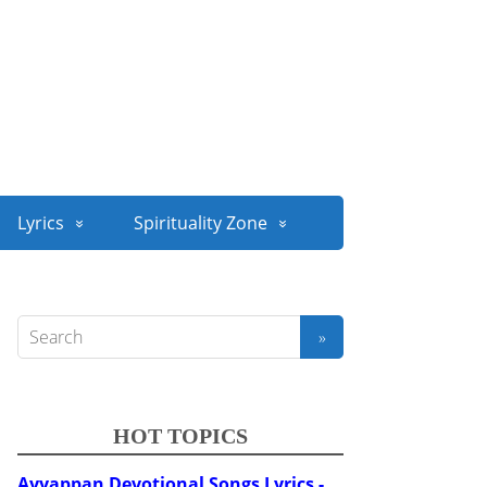
Lyrics
Spirituality Zone
HOT TOPICS
Ayyappan Devotional Songs Lyrics -