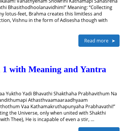
avikalam! Vahathyenam Showrihi Kathamapi Sahasrena
hi Bhasithodhoolanavidhim!” Meaning: “Collecting
hy lotus-feet, Brahma creates this limitless and
tion, Vishnu in the form of Adisesha though with
Read more
 1 with Meaning and Yantra
yaa Yuktho Yadi Bhavathi Shakthaha Prabhavithum Na
handithumapi Athasthvaamaaraadhyaam
 Sthothum Vaa Kathamakruthapunyaha Prabhavathi!”
ing the Universe, only when united with Shakthi
ith Thee), He is incapable of even a stir, …