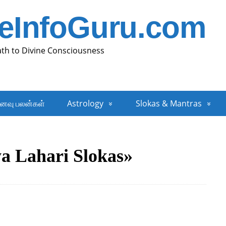
neInfoGuru.com
ath to Divine Consciousness
னவு பலன்கள்
Astrology
Slokas & Mantras
a Lahari Slokas»