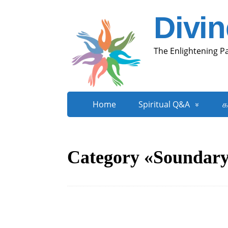
Divi
The Enlightening P
Home
Spiritual Q&A
க
Category «Soundary