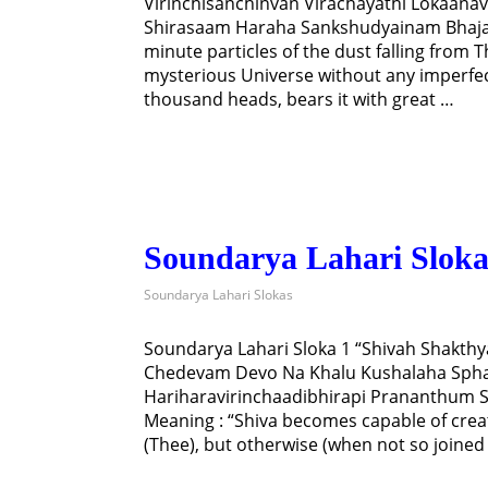
Virinchisanchinvan Virachayathi Lokaan
Shirasaam Haraha Sankshudyainam Bhajat
minute particles of the dust falling from T
mysterious Universe without any imperfec
thousand heads, bears it with great …
Soundarya Lahari Sloka
Soundarya Lahari Slokas
Soundarya Lahari Sloka 1 “Shivah Shakth
Chedevam Devo Na Khalu Kushalaha Sp
Hariharavirinchaadibhirapi Prananthum
Meaning : “Shiva becomes capable of creat
(Thee), but otherwise (when not so joined w