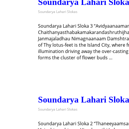
Soundarya Lahari Sloka
Soundarya Lahari Slokas
Soundarya Lahari Sloka 3 “Avidyaanaam
Chaithanyasthabakamakarandashruthijha
Janmajaladhau Nimagnaanaam Damshtraa 
of Thy lotus-feet is the Island City, where
illumination driving away the over-casting
forms the cluster of flower buds …
Soundarya Lahari Sloka
Soundarya Lahari Slokas
Soundarya Lahari Sloka 2 “Thaneeyaa