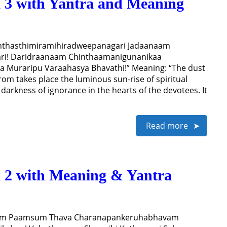
 3 with Yantra and Meaning
anthasthimiramihiradweepanagari Jadaanaam
ri! Daridraanaam Chinthaamanigunanikaa
Muraripu Varaahasya Bhavathi!” Meaning: “The dust
 from takes place the luminous sun-rise of spiritual
 darkness of ignorance in the hearts of the devotees. It
Read more
 2 with Meaning & Yantra
msam Paamsum Thava Charanapankeruhabhavam