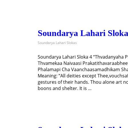
Soundarya Lahari Sloka
Soundarya Lahari Slokas
Soundarya Lahari Sloka 4 “Thvadanyaha
Thvamekaa Naivaasi Prakatithavaraabhe
Phalamapi Cha Vaanchaasamadhikam Sha
Meaning: “All deities except Thee,vouchsa
gestures of their hands. Thou alone art n
boons and shelter. It is …