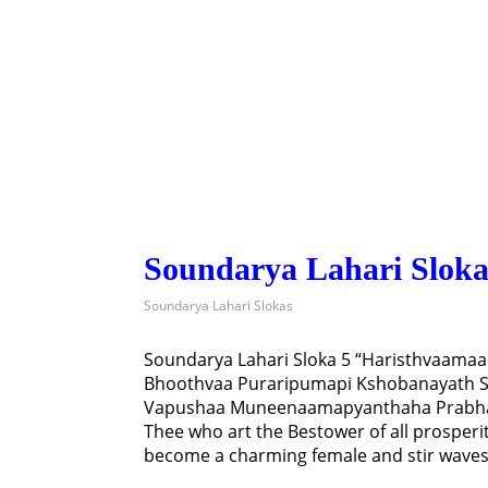
Soundarya Lahari Sloka
Soundarya Lahari Slokas
Soundarya Lahari Sloka 5 “Haristhvaama
Bhoothvaa Puraripumapi Kshobanayath 
Vapushaa Muneenaamapyanthaha Prabhav
Thee who art the Bestower of all prosperit
become a charming female and stir waves 