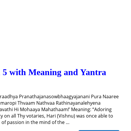
 5 with Meaning and Yantra
araadhya Pranathajanasowbhaagyajanani Pura Naaree
Smaropi Thvaam Nathvaa Rathinayanalehyena
athi Hi Mohaaya Mahathaam!’ Meaning: “Adoring
y on all Thy votaries, Hari (Vishnu) was once able to
of passion in the mind of the …