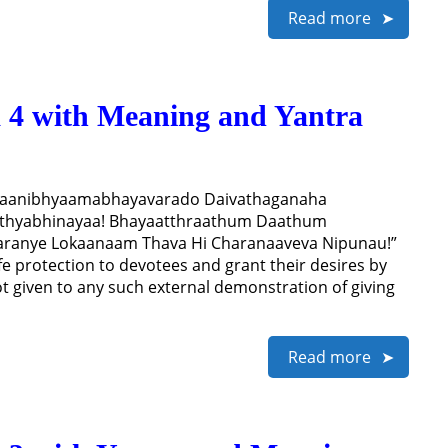
Read more
 4 with Meaning and Yantra
 Paanibhyaamabhayavarado Daivathaganaha
ethyabhinayaa! Bhayaatthraathum Daathum
ranye Lokaanaam Thava Hi Charanaaveva Nipunau!”
fe protection to devotees and grant their desires by
ot given to any such external demonstration of giving
Read more