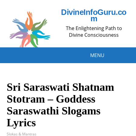
DivineInfoGuru.co
m
The Enlightening Path to
Divine Consciousness
MENU
Sri Saraswati Shatnam
Stotram – Goddess
Saraswathi Slogams
Lyrics
Slokas & Mantras