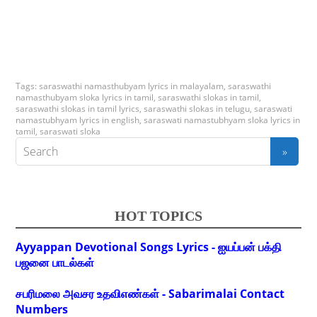
Tags:
saraswathi namasthubyam lyrics in malayalam
,
saraswathi
namasthubyam sloka lyrics in tamil
,
saraswathi slokas in tamil
,
saraswathi slokas in tamil lyrics
,
saraswathi slokas in telugu
,
saraswati
namastubhyam lyrics in english
,
saraswati namastubhyam sloka lyrics in
tamil
,
saraswati sloka
HOT TOPICS
Ayyappan Devotional Songs Lyrics - ஐயப்பன் பக்தி
பஜனை பாடல்கள்
சபரிமலை அவசர உதவிஎண்கள் - Sabarimalai Contact
Numbers