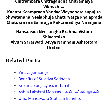
Chitrambara Chitragandha Chitramalya
Vibhushita
Kaanta Kaamprada Vandya Vidyadhara supujita
Shwetanana Neelabhuja Chaturvarga Phalaprada
Chaturanana Samrajya Raktamadhya Niranjana
Hansaasna Neeljangha Brahma Vishnu
Shivatmika
Aivum Saraswati Devya Namnam Ashtottara
Shatam
Related Posts:
Vinayagar Songs
Benefits of Srividya Sadhana
Krishna Song Lyrics in Tamil
Ashta Lakshmi Mantras | அஷ்ட லட்சுமி துதிகள்
Uma Maheswara Stotram Benefits