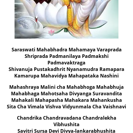
Saraswati Mahabhadra Mahamaya Varaprada
Shriprada Padmanilaya Padmakshi
Padmavaktraga
Shivanuja Pustakadhrit Nyanamudra Ramapara
Kamarupa Mahavidya Mahapataka Nashini
Mahashraya Malini cha Mahabhoga Mahabhuja
Mahabhaga Mahotsaha Divyanga Suravandita
Mahakali Mahapasha Mahakara Mahankusha
Sita Cha Vimala Vishva Vidyunmala Cha Vaishnavi
Chandrika Chandravadana Chandralekha
Vibhushita
Savitri Sursa Devi Divya-lankarabhushita