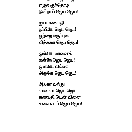
ஏழுல குந்தொழ
நின்றாய் ஜெய ஜெய!
ஐயா கணபதி
நம்பியே ஜெய ஜெய!
ஒற்றை மருப்புடை
வித்தகா ஜெய ஜெய!
ஓங்கிய வானைக்
கன்றே ஜெய ஜெய!
ஔவிய மில்லா
அருளே ஜெய ஜெய!
அஃகர வஸ்து
வானவா ஜெய ஜெய!
கணபதி யென் வினை
களைவாய் ஜெய ஜெய!