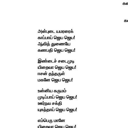
கண
க
அன்புடை யமரரைக்
காப்பாய் ஜெய ஜெய!
ஆவித் துணையே
கணபதி ஜெய ஜெய!
இண்டைச் சடைமுடி
யிறைவா ஜெய ஜெய!
ஈசன் தந்தருள்
மகனே ஜெய ஜெய!
உன்னிய கருமம்
முடிப்பாய் ஜெய ஜெய!
ஊர்நவ சக்தி
யுகந்தாய் ஜெய ஜெய!
எம்பெரு மானே
யிறைவா ஜெய ஜெய!