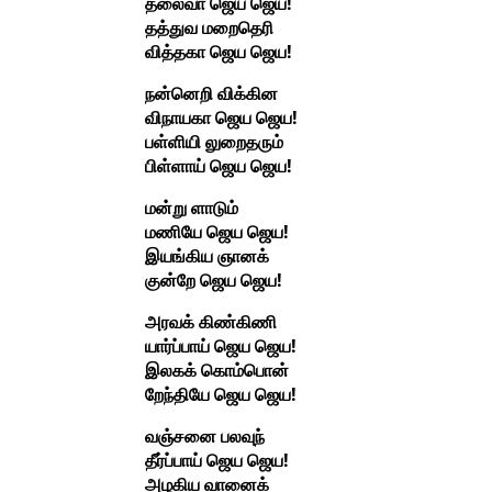
தலைவா ஜெய ஜெய!
தத்துவ மறைதெரி
வித்தகா ஜெய ஜெய!
நன்னெறி விக்கின
விநாயகா ஜெய ஜெய!
பள்ளியி லுறைதரும்
பிள்ளாய் ஜெய ஜெய!
மன்று ளாடும்
மணியே ஜெய ஜெய!
இயங்கிய ஞானக்
குன்றே ஜெய ஜெய!
அரவக் கிண்கிணி
யார்ப்பாய் ஜெய ஜெய!
இலகக் கொம்பொன்
றேந்தியே ஜெய ஜெய!
வஞ்சனை பலவுந்
தீர்ப்பாய் ஜெய ஜெய!
அழகிய வானைக்