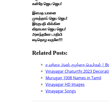
கன்றே ஜெய ஜெய!
இளமத யானை
முகத்தாய் ஜெய ஜெய!
இரகுபதி விக்கின
விநாயகா ஜெய ஜெய!
அனந்தலோ டாதியி
லடிதொழ வருளே!!!
Related Posts:
ச வரிசை ஆண் குழந்தை பெயர்கள் | 
Vinayagar Chaturthi 2023 Decorati
Murugan 1008 Names in Tamil
Vinayagar HD Images
Vinayagar Songs