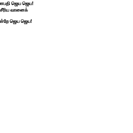
பதி ஜெய ஜெய!
சீரிய வானைக்
ன்றே ஜெய ஜெய!