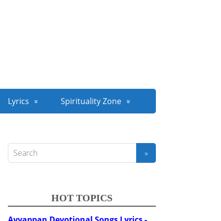
Lyrics
Spirituality Zone
HOT TOPICS
Ayyappan Devotional Songs Lyrics -