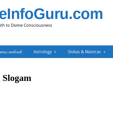
neInfoGuru.com
ath to Divine Consciousness
னவு பலன்கள்
Astrology
Slokas & Mantras
i Slogam