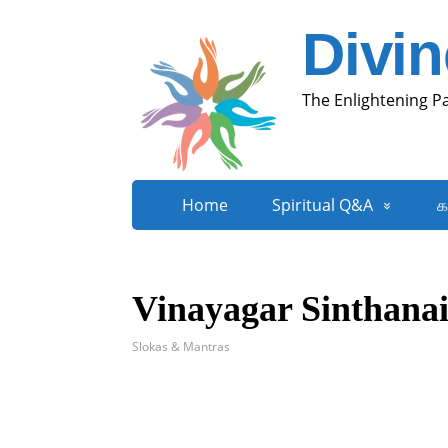
Divi
The Enlightening P
Home
Spiritual Q&A
க
Vinayagar Sinthana
Slokas & Mantras