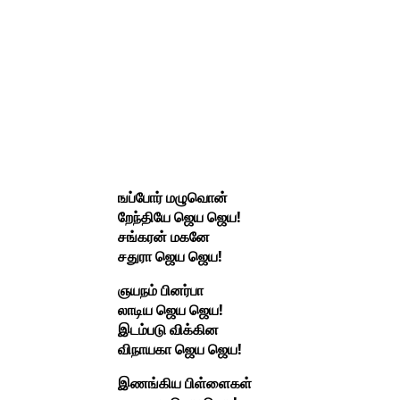
ஙப்போர் மழுவொன்
றேந்தியே ஜெய ஜெய!
சங்கரன் மகனே
சதுரா ஜெய ஜெய!
ஞயநம் பினர்பா
லாடிய ஜெய ஜெய!
இடம்படு விக்கின
விநாயகா ஜெய ஜெய!
இணங்கிய பிள்ளைகள்