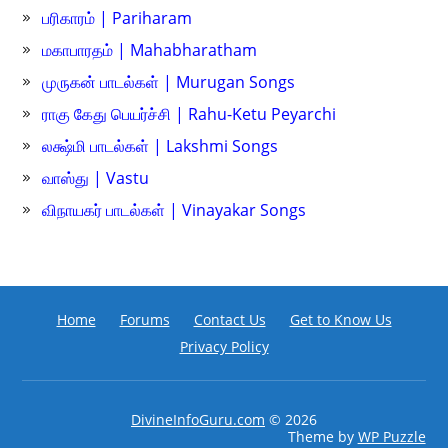
பரிகாரம் | Pariharam
மகாபாரதம் | Mahabharatham
முருகன் பாடல்கள் | Murugan Songs
ராகு கேது பெயர்ச்சி | Rahu-Ketu Peyarchi
லக்ஷ்மி பாடல்கள் | Lakshmi Songs
வாஸ்து | Vastu
விநாயகர் பாடல்கள் | Vinayakar Songs
Home
Forums
Contact Us
Get to Know Us
Privacy Policy
DivineInfoGuru.com
© 2026
Theme by
WP Puzzle